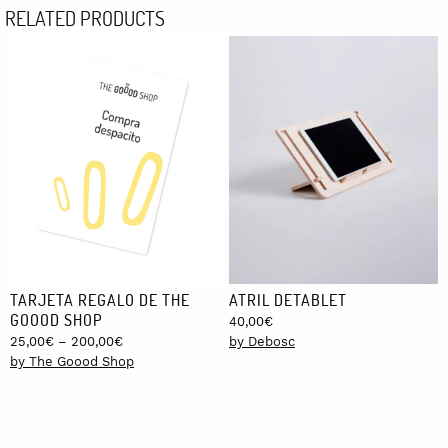
RELATED PRODUCTS
TARJETA REGALO DE THE
ATRIL DETABLET
GOOOD SHOP
40,00
€
Price
25,00
€
–
200,00
€
by Debosc
range:
by The Goood Shop
25,00€
through
200,00€