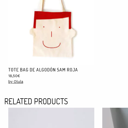
Lavar a mano con agua fría o a máquina con un programa de lana, 
ENVÍOS:
El precio de los envíos nacionales está incluido en el precio fina
TOTE BAG DE ALGODÓN SAM ROJA
18,50
€
by Olula
RELATED PRODUCTS