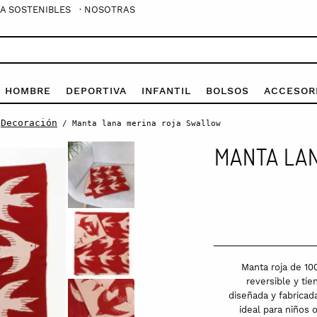
A SOSTENIBLES
· NOSOTRAS
E HOMBRE
DEPORTIVA
INFANTIL
BOLSOS
ACCESOR
Decoración
/
/ Manta lana merina roja Swallow
MANTA LA
Manta roja de 10
reversible y ti
diseñada y fabricad
ideal para niños 