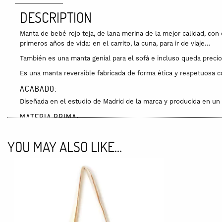
DESCRIPTION
Manta de bebé rojo teja, de lana merina de la mejor calidad, co
primeros años de vida: en el carrito, la cuna, para ir de viaje…
También es una manta genial para el sofá e incluso queda preci
Es una manta reversible fabricada de forma ética y respetuosa 
ACABADO:
Diseñada en el estudio de Madrid de la marca y producida en un p
MATERIA PRIMA:
La manta Swallows está tejida con lana superfina de oveja merina
antibacteriana y transpirable. Ideal para productos infantiles. E
YOU MAY ALSO LIKE…
Standard 100.
DIMENSIONES:
83 x 94 cm
COLORES:
Está disponible en verde y en rojo teja.
CUIDADOS: