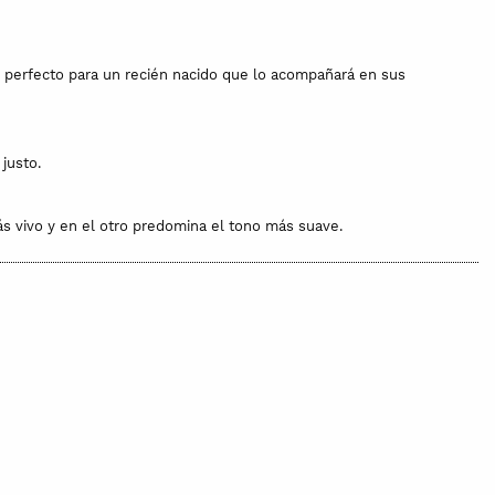
lo perfecto para un recién nacido que lo acompañará en sus
justo.
más vivo y en el otro predomina el tono más suave.
 siempre recién estrenada. Es suave, cálida y ligera,
fresco si la temperatura sube. Tiene certificado Oeko Text