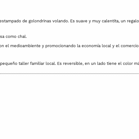
n estampado de golondrinas volando. Es suave y muy calentita, un rega
osa como chal.
con el medioambiente y promocionando la economía local y el comercio 
equeño taller familiar local. Es reversible, en un lado tiene el color 
. Esta fibra natural tiene una calidad excepcional que hace que parezca
s una fibra activa que mantendrá a tu bebé calentito cuando hace frío y 