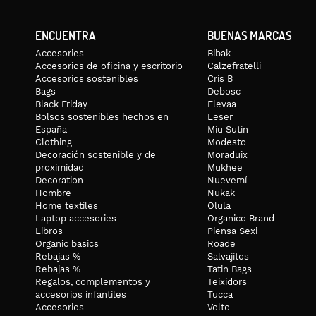
ENCUENTRA
BUENAS MARCAS
Accesories
Bibak
Accesorios de oficina y escritorio
Calzefratelli
Accesorios sostenibles
Cris B
Bags
Debosc
Black Friday
Elevaa
Bolsos sostenibles hechos en
Leser
España
Miu Sutin
Clothing
Modesto
Decoración sostenible y de
Moraduix
proximidad
Mukhee
Decoration
Nuevemí
Hombre
Nukak
Home textiles
Olula
Laptop accesories
Organico Brand
Libros
Piensa Sexi
Organic basics
Roade
Rebajas %
Salvajitos
Rebajas %
Tatin Bags
Regalos, complementos y
Teixidors
accesorios infantiles
Tucca
Accesorios
Volto