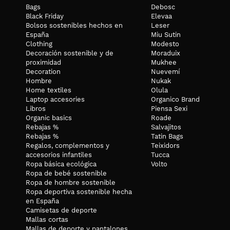
Bags
Debosc
GUÍA DE TALLAS
Black Friday
Elevaa
Bolsos sostenibles hechos en
Busto
Cadera
Leser
Cintura
XS
77-79,5
83.5-86
59..2-61.7
España
Miu Sutin
S
82-87
88.3-93.5
64.2-69.2
Clothing
M
92-97
98.5-103.5
Modesto
74.2-79.2
L
102
108.5
84.2
Decoración sostenible y de
Moraduix
XL
109
115.5
91.2
proximidad
Mukhee
Decoration
Nuevemí
CUIDADOS
Hombre
Nukak
Home textiles
Olula
Este pantalón chandal se puede lavar a máquina. Te recomendamo
Laptop accesories
Organico Brand
Libros
Piensa Sexi
Organic basics
Roade
Rebajas %
Salvajitos
Rebajas %
Tatin Bags
Regalos, complementos y
Teixidors
accesorios infantiles
Tucca
Ropa básica ecológica
Volto
Ropa de bebé sostenible
Ropa de hombre sostenible
Ropa deportiva sostenible hecha
en España
Camisetas de deporte
Mallas cortas
Mallas de deporte y pantalones