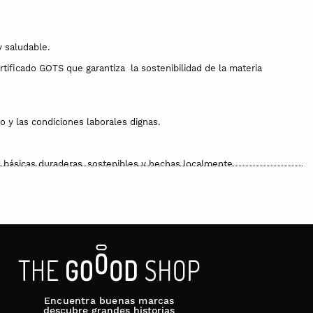
y saludable.
ertificado GOTS que garantiza la sostenibilidad de la materia
 y las condiciones laborales dignas.
 básicas duraderas, sostenibles y hechas localmente.
ol del impacto en salud y ecosistemas.
on los convenios laborales del sector.
erior de reciclaje textil.
Encuentra buenas marcas
descubre grandes historias