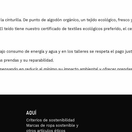
 cinturilla. De punto de algodón orgánico, un tejido ecológico, fresco 
 teido tiene nuestro certificado de textiles ecológicos preferido, el c
jo consumo de energía y agua y en los talleres se respeta el pago justo
s prendas y su reparabilidad.
 pensando en reducir al mínimo su impacto ambiental y ofrecer prendas
edad de materiales, buscando siempre que sean fácilmente separables.
ación ecológica de empresas de producción local.
o sostenible y ecofriendly, con bajo consumo de energía y agua y contr
ona, en talleres con condiciones laborales dignas y salarios acordes c
AQUÍ
la a alguien que la siga usando o devuélvela y entrará en un proceso post
Criterios de sostenibilidad
Marcas de ropa sostenible y
so sostenible y ecofriendly por su bajo consumo de energía y agua.
otros artículos éticos