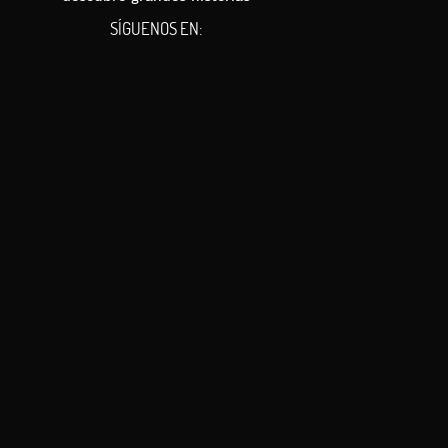
SÍGUENOS EN:
la lejía.