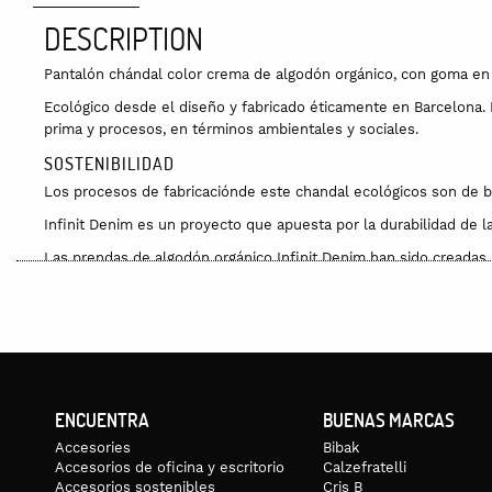
DESCRIPTION
Pantalón chándal color crema de algodón orgánico, con goma en la
Ecológico desde el diseño y fabricado éticamente en Barcelona. El
prima y procesos, en términos ambientales y sociales.
SOSTENIBILIDAD
Los procesos de fabricaciónde este chandal ecológicos son de ba
Infinit Denim es un proyecto que apuesta por la durabilidad de la
Las prendas de algodón orgánico Infinit Denim han sido creadas
Sus diseños son atemporales y versátiles, y se minimiza la vari
En los materiales se prioriza la elección de tejidos con certific
El tintado está bajo el reglamento REACH; se trata de un proces
Toda la confección se realiza a menos de 30 kilómetros de Barcel
ENCUENTRA
BUENAS MARCAS
Cuando la prenda llegue al fin de su ciclo de vida contigo, regála
Accesories
Bibak
MATERIA PRIMA DEL CHANDAL ECOLÓGICO CREMA
Accesorios de oficina y escritorio
Calzefratelli
100% algodón ecológico con certificado GOTS. Tintura con proce
Accesorios sostenibles
Cris B