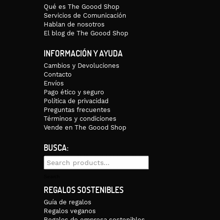
Qué es The Goood Shop
Servicios de Comunicación
Hablan de nosotros
El blog de The Goood Shop
INFORMACIÓN Y AYUDA
Cambios y Devoluciones
Contacto
Envíos
s que lo hagas siempre a máximo 30 grados y que evites la secadora y 
Pago ético y seguro
Política de privacidad
Preguntas frecuentes
Términos y condiciones
Vende en The Goood Shop
BUSCA:
Search
for:
Search
REGALOS SOSTENIBLES
Guía de regalos
Regalos veganos
Regalos de empresa sostenibles