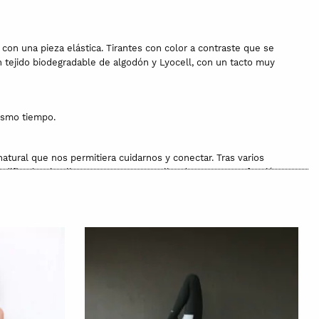
n una pieza elástica. Tirantes con color a contraste que se
 tejido biodegradable de algodón y Lyocell, con un tacto muy
mismo tiempo.
tural que nos permitiera cuidarnos y conectar. Tras varios
odificados, los llevamos a nuestro taller de corte y confección
l trabajo tan cuidado y bonito que hizo el estampador,
lo que es muy recomendable para personas con la piel sensible.