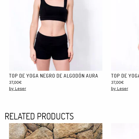
CUIDADOS:
Lavado a máquina con temperatura máxima de 30º, con acción mecá
TALLAS Y GUÍA DE TALLAS:
S: Pecho: 86cm
M: Pecho: 90cm
L: Pecho: 94cm
ENVÍOS:
Para España + Portugal: 3,23€ (24/48h) y Europa 10,00€ (3-5días
TOP DE YOGA NEGRO DE ALGODÓN AURA
TOP DE YOG
37,00
€
37,00
€
by Leser
by Leser
RELATED PRODUCTS