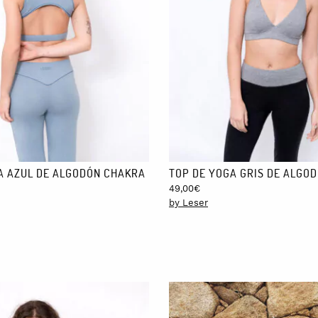
nica y centrifugado normal. No secar a máquina. No utilizar lejía. No
)
A AZUL DE ALGODÓN CHAKRA
TOP DE YOGA GRIS DE ALGO
49,00
€
by Leser