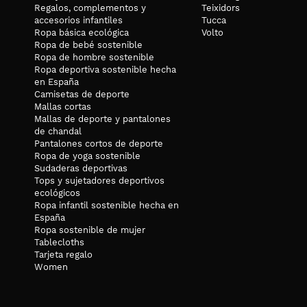
Regalos, complementos y
Teixidors
accesorios infantiles
Tucca
Ropa básica ecológica
Volto
Ropa de bebé sostenible
Ropa de hombre sostenible
Ropa deportiva sostenible hecha
en España
Camisetas de deporte
Mallas cortas
Mallas de deporte y pantalones
de chandal
Pantalones cortos de deporte
Ropa de yoga sostenible
Sudaderas deportivas
Tops y sujetadores deportivos
ecológicos
Ropa infantil sostenible hecha en
España
Ropa sostenible de mujer
Tablecloths
Tarjeta regalo
Women