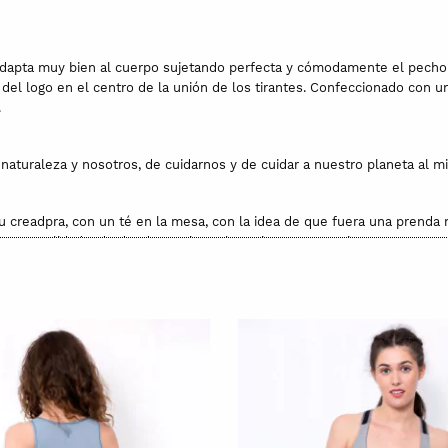
dapta muy bien al cuerpo sujetando perfecta y cómodamente el pecho co
el logo en el centro de la unión de los tirantes. Confeccionado con un
.
naturaleza y nosotros, de cuidarnos y de cuidar a nuestro planeta al 
creadpra, con un té en la mesa, con la idea de que fuera una prenda na
dea una realidad y de donde surgieron los primeros prototipos. Una vez m
e cada una de las prendas de nuestra pequeña producción, sin olvidar e
 tejido contiene una gran cantidad de antioxidantes.
tección de la piel que tiene efectos anti bacterianos y higiénicos por 