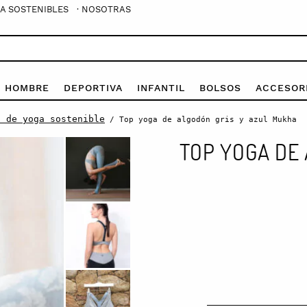
A SOSTENIBLES
· NOSOTRAS
E HOMBRE
DEPORTIVA
INFANTIL
BOLSOS
ACCESOR
a de yoga sostenible
/ Top yoga de algodón gris y azul Mukha
TOP YOGA DE
Top
yoga
de
algodón
gris