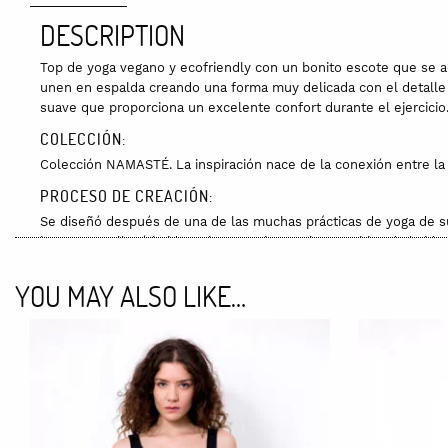
DESCRIPTION
Top de yoga vegano y ecofriendly con un bonito escote que se a
unen en espalda creando una forma muy delicada con el detalle d
suave que proporciona un excelente confort durante el ejercicio
COLECCIÓN:
Colección NAMASTÉ. La inspiración nace de la conexión entre la 
PROCESO DE CREACIÓN:
Se diseñó después de una de las muchas prácticas de yoga de su 
bocetos, se llevó la idea a la patronista, quien nos hizo de la i
local, donde con mucho amor, paciencia y cariño se encargaron d
creándose así una pequeña historia en cada una de las prendas.
YOU MAY ALSO LIKE…
MATERIA PRIMA:
Color gris : 68% Algodón / 26% SeaCell / 6% Spandex
Color azul: 70% Algodón 18% Lyocell 12% Elastan
El Seacell proporciona una hidratación natural a la piel ya que el
El lyocell contiene zink, que proporciona una regeneración y pro