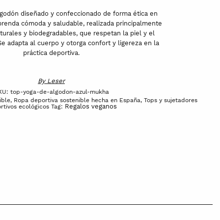
lgodón diseñado y confeccionado de forma ética en
prenda cómoda y saludable, realizada principalmente
turales y biodegradables, que respetan la piel y el
 adapta al cuerpo y otorga confort y ligereza en la
práctica deportiva.
By
Leser
KU:
top-yoga-de-algodon-azul-mukha
ible
,
Ropa deportiva sostenible hecha en España
,
Tops y sujetadores
Regalos veganos
rtivos ecológicos
Tag: