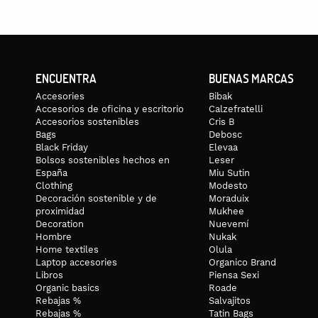
ENCUENTRA
BUENAS MARCAS
Accesories
Bibak
Accesorios de oficina y escritorio
Calzefratelli
Accesorios sostenibles
Cris B
Bags
Debosc
Black Friday
Elevaa
Bolsos sostenibles hechos en
Leser
España
Miu Sutin
Clothing
Modesto
Decoración sostenible y de
Moraduix
proximidad
Mukhee
Decoration
Nuevemí
Hombre
Nukak
Home textiles
Olula
Laptop accesories
Organico Brand
Libros
Piensa Sexi
Organic basics
Roade
Rebajas %
Salvajitos
Rebajas %
Tatin Bags