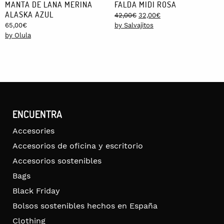
MANTA DE LANA MERINA
FALDA MIDI ROSA
ALASKA AZUL
Original
Current
42,00
€
32,00
€
price
price
65,00
€
by Salvajitos
was:
is:
by Olula
42,00€.
32,00€.
ENCUENTRA
Accesories
Accesorios de oficina y escritorio
Accesorios sostenibles
Bags
Black Friday
Bolsos sostenibles hechos en España
Clothing