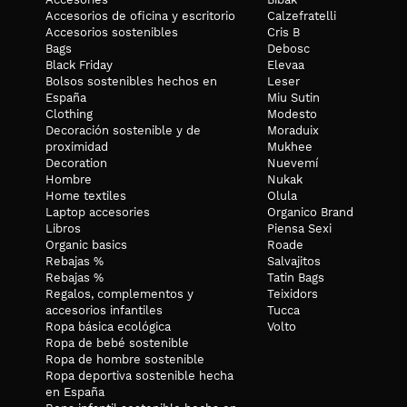
Accesorios de oficina y escritorio
Calzefratelli
Accesorios sostenibles
Cris B
Bags
Debosc
Black Friday
Elevaa
Bolsos sostenibles hechos en
Leser
España
Miu Sutin
Clothing
Modesto
Decoración sostenible y de
Moraduix
proximidad
Mukhee
Decoration
Nuevemí
Hombre
Nukak
Home textiles
Olula
Laptop accesories
Organico Brand
Libros
Piensa Sexi
Organic basics
Roade
Rebajas %
Salvajitos
Rebajas %
Tatin Bags
Regalos, complementos y
Teixidors
accesorios infantiles
Tucca
Ropa básica ecológica
Volto
Ropa de bebé sostenible
Ropa de hombre sostenible
Ropa deportiva sostenible hecha
en España