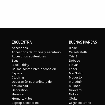
ENCUENTRA
BUENAS MARCAS
Accesories
Bibak
Accesorios de oficina y escritorio
Calzefratelli
Accesorios sostenibles
Cris B
Bags
Debosc
Black Friday
Elevaa
Bolsos sostenibles hechos en
Leser
España
Miu Sutin
Clothing
Modesto
Decoración sostenible y de
Moraduix
proximidad
Mukhee
Decoration
Nuevemí
Hombre
Nukak
Home textiles
Olula
Laptop accesories
Organico Brand