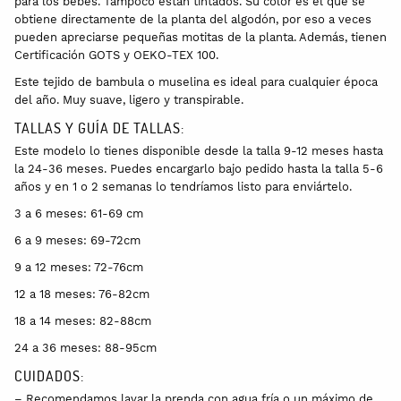
para los bebés. Tampoco están tintados. Su color es el que se
obtiene directamente de la planta del algodón, por eso a veces
pueden apreciarse pequeñas motitas de la planta. Además, tienen
Certificación GOTS y OEKO-TEX 100.
Este tejido de bambula o muselina es ideal para cualquier época
del año. Muy suave, ligero y transpirable.
TALLAS Y GUÍA DE TALLAS:
Este modelo lo tienes disponible desde la talla 9-12 meses hasta
la 24-36 meses. Puedes encargarlo bajo pedido hasta la talla 5-6
años y en 1 o 2 semanas lo tendríamos listo para enviártelo.
3 a 6 meses: 61-69 cm
6 a 9 meses: 69-72cm
9 a 12 meses: 72-76cm
12 a 18 meses: 76-82cm
18 a 14 meses: 82-88cm
24 a 36 meses: 88-95cm
CUIDADOS:
– Recomendamos lavar la prenda con agua fría o un máximo de