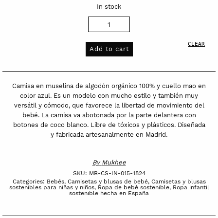
In stock
Camisa
mao
CLEAR
en
Add to cart
muselina
100%
algodón
Camisa en muselina de algodón orgánico 100% y cuello mao en
orgánico
color azul. Es un modelo con mucho estilo y también muy
versátil y cómodo, que favorece la libertad de movimiento del
|
bebé. La camisa va abotonada por la parte delantera con
Índigo
botones de coco blanco. Libre de tóxicos y plásticos. Diseñada
|
y fabricada artesanalmente en Madrid.
Azul
quantity
By
Mukhee
SKU:
MB-CS-IN-015-1824
Categories:
Bebés
,
Camisetas y blusas de bebé
,
Camisetas y blusas
sostenibles para niñas y niños
,
Ropa de bebé sostenible
,
Ropa infantil
sostenible hecha en España