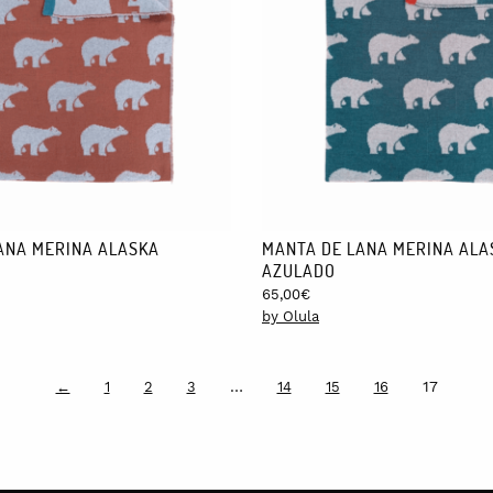
ANA MERINA ALASKA
MANTA DE LANA MERINA ALA
AZULADO
65,00
€
by Olula
…
17
←
1
2
3
14
15
16