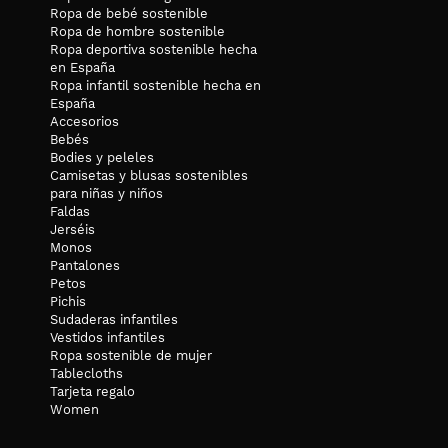
Ropa de bebé sostenible
Ropa de hombre sostenible
Ropa deportiva sostenible hecha
en España
Ropa infantil sostenible hecha en
España
Accesorios
Bebés
Bodies y peleles
Camisetas y blusas sostenibles
para niñas y niños
Faldas
Jerséis
Monos
Pantalones
Petos
Pichis
Sudaderas infantiles
Vestidos infantiles
Ropa sostenible de mujer
Tablecloths
Tarjeta regalo
Women