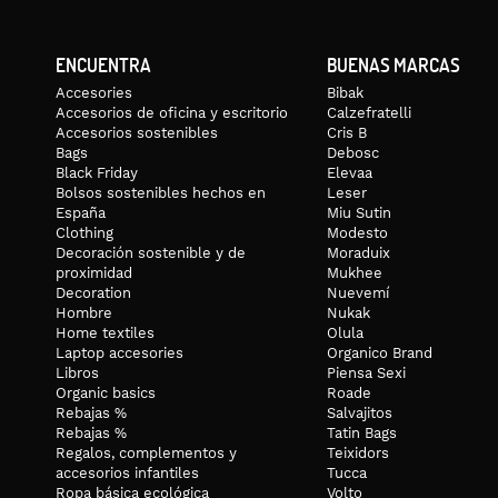
ENCUENTRA
BUENAS MARCAS
Accesories
Bibak
Accesorios de oficina y escritorio
Calzefratelli
Accesorios sostenibles
Cris B
Bags
Debosc
Black Friday
Elevaa
Bolsos sostenibles hechos en
Leser
España
Miu Sutin
Clothing
Modesto
Decoración sostenible y de
Moraduix
proximidad
Mukhee
Decoration
Nuevemí
Hombre
Nukak
Home textiles
Olula
Laptop accesories
Organico Brand
Libros
Piensa Sexi
Organic basics
Roade
Rebajas %
Salvajitos
Rebajas %
Tatin Bags
Regalos, complementos y
Teixidors
accesorios infantiles
Tucca
Ropa básica ecológica
Volto