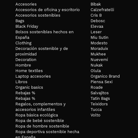
Accesories
Bibak
Accesorios de oficina y escritorio
Calzefratelli
Accesorios sostenibles
Cris B
Bags
Debosc
Black Friday
Elevaa
Bolsos sostenibles hechos en
Leser
España
Miu Sutin
Clothing
Modesto
Decoración sostenible y de
Moraduix
proximidad
Mukhee
Decoration
Nuevemí
Hombre
Nukak
Home textiles
Olula
Laptop accesories
Organico Brand
Libros
Piensa Sexi
Organic basics
Roade
Rebajas %
Salvajitos
Rebajas %
Tatin Bags
Regalos, complementos y
Teixidors
accesorios infantiles
Tucca
Ropa básica ecológica
Volto
Ropa de bebé sostenible
Ropa de hombre sostenible
Ropa deportiva sostenible hecha
en España