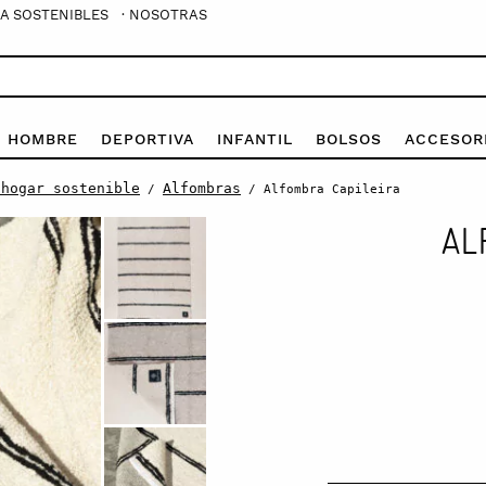
A SOSTENIBLES
· NOSOTRAS
E HOMBRE
DEPORTIVA
INFANTIL
BOLSOS
ACCESOR
 hogar sostenible
Alfombras
/
/ Alfombra Capileira
AL
Alfombra
Capileira
quantity