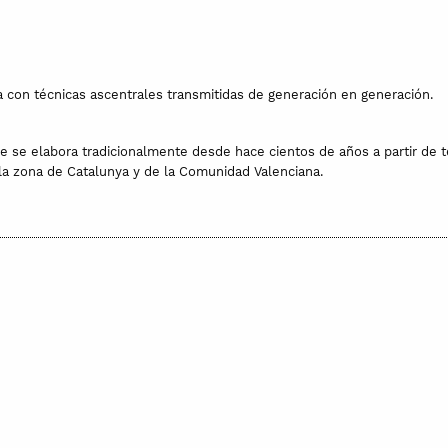
a con técnicas ascentrales transmitidas de generación en generación.
ue se elabora tradicionalmente desde hace cientos de años a partir de te
la zona de Catalunya y de la Comunidad Valenciana.
 recomienda secar al aire libre sin sol directo.
 en caja de cartón y sin plástico.