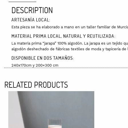
DESCRIPTION
ARTESANÍA LOCAL:
Esta pieza se ha elaborado a mano en un taller familiar de Murci
MATERIAL PRIMA LOCAL, NATURAL Y REUTILIZADA:
La materia prima “jarapa” 100% algodón. La jarapa es un tejido q
algodón deshechado de fábricas textiles de moda y tapicería de 
DISPONIBLE EN DOS TAMAÑOS:
240x170cm y 200×300 cm
CUIDADOS:
RELATED PRODUCTS
Se puede lavar a máquina a máximo 30º con centrifugado corto. Se
PACKAGING:
Va envuelta en papel en papel kraft y/o papel kraft nido de abeja,