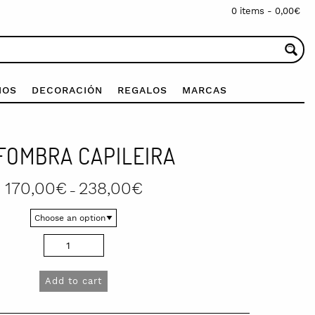
0 items -
0,00
€
IOS
DECORACIÓN
REGALOS
MARCAS
FOMBRA CAPILEIRA
Price
170,00
€
238,00
€
–
range:
170,00€
through
238,00€
Add to cart