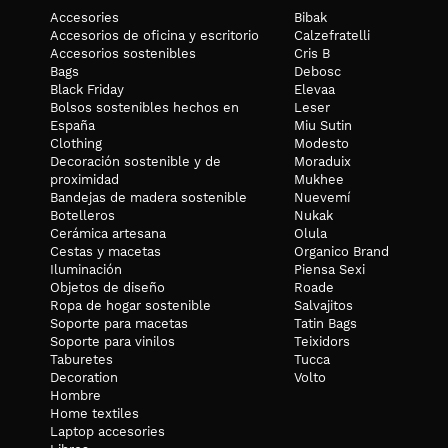
Accesories
Bibak
Accesorios de oficina y escritorio
Calzefratelli
Accesorios sostenibles
Cris B
Bags
Debosc
Black Friday
Elevaa
Bolsos sostenibles hechos en
Leser
España
Miu Sutin
Clothing
Modesto
Decoración sostenible y de
Moraduix
proximidad
Mukhee
Bandejas de madera sostenible
Nuevemí
Botelleros
Nukak
Cerámica artesana
Olula
Cestas y macetas
Organico Brand
Iluminación
Piensa Sexi
Objetos de diseño
Roade
Ropa de hogar sostenible
Salvajitos
Soporte para macetas
Tatin Bags
Soporte para vinilos
Teixidors
Taburetes
Tucca
Decoration
Volto
Hombre
Home textiles
Laptop accesories