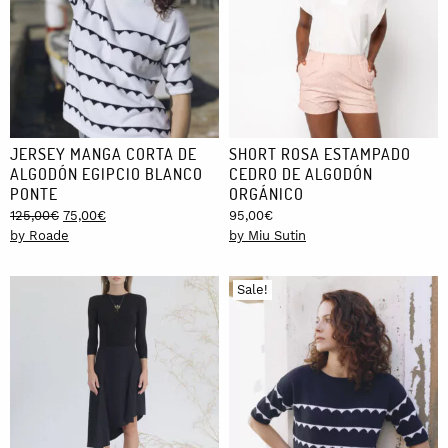
JERSEY MANGA CORTA DE
SHORT ROSA ESTAMPADO
ALGODÓN EGIPCIO BLANCO
CEDRO DE ALGODÓN
PONTE
ORGÁNICO
Original
Current
125,00
€
75,00
€
95,00
€
price
price
by Roade
by Miu Sutin
was:
is:
125,00€.
75,00€.
Sale!