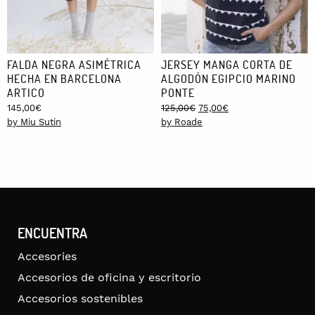
FALDA NEGRA ASIMÉTRICA
JERSEY MANGA CORTA DE
HECHA EN BARCELONA
ALGODÓN EGIPCIO MARINO
ARTICO
PONTE
Original
Current
145,00
€
125,00
€
75,00
€
price
price
by Miu Sutin
by Roade
was:
is:
125,00€.
75,00€.
ENCUENTRA
Accesories
Accesorios de oficina y escritorio
Accesorios sostenibles