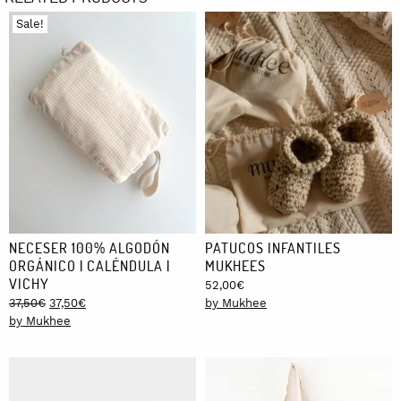
Sale!
NECESER 100% ALGODÓN
PATUCOS INFANTILES
ORGÁNICO | CALÉNDULA |
MUKHEES
VICHY
52,00
€
Original
Current
37,50
€
37,50
€
by Mukhee
price
price
by Mukhee
was:
is:
37,50€.
37,50€.