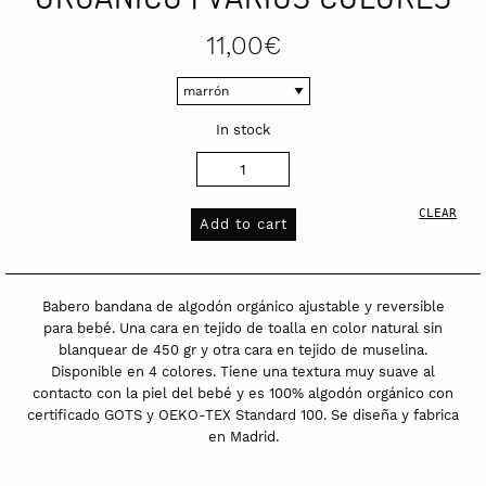
11,00
€
In stock
Babero
bandana
CLEAR
de
Add to cart
algodón
orgánico
|
Babero bandana de algodón orgánico ajustable y reversible
Varios
para bebé. Una cara en tejido de toalla en color natural sin
blanquear de 450 gr y otra cara en tejido de muselina.
colores
Disponible en 4 colores. Tiene una textura muy suave al
quantity
contacto con la piel del bebé y es
100% algodón orgánico con
certificado GOTS y OEKO-TEX Standard 100. Se diseña y fabrica
en Madrid.