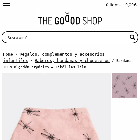
0 items -
0,00
€
Home
Regalos, complementos y accesorios
/
infantiles
Baberos, bandanas y chupeteros
/
/ Bandana
100% algodón orgánico – Libélulas lila