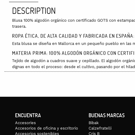
DESCRIPTION
Blusa 100% algodón orgánico con certificado GOTS con estampado d
trasera.
ROPA ÉTICA, DE ALTA CALIDAD Y FABRICADA EN ESPAÑA:
Esta blusa se diseña en Mallorca en un pequeño pueblo en las m
MATERIA PRIMA: 100% ALGODÓN ORGÁNICO CON CERTIF
Tejido de algodón a cuadros suave y cepillado. El algodón orgáni
dignas en todo el proceso: desde el cultivo, pasando por el hilado
TALLA ÚNICA:
Pecho: 56cm. Cadera: 58cm. Largo: 64cm. Largo de manga (conta
CUIDADOS:
Se puede lavar en la lavadora pero hazlo con agua fría, máximo 
ENCUENTRA
BUENAS MARCAS
Accesories
Bibak
Accesorios de oficina y escritorio
Calzefratelli
Accesorios sostenibles
Cris B