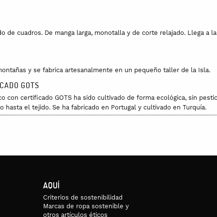
e cuadros. De manga larga, monotalla y de corte relajado. Llega a la a
ontañas y se fabrica artesanalmente en un pequeño taller de la Isla.
ICADO GOTS
co con certificado GOTS ha sido cultivado de forma ecológica, sin pesti
 hasta el tejido. Se ha fabricado en Portugal y cultivado en Turquía.
ndo con la caída del hombro): 44cm.
30 grados.
AQUÍ
Criterios de sostenibilidad
Marcas de ropa sostenible y
otros artículos éticos