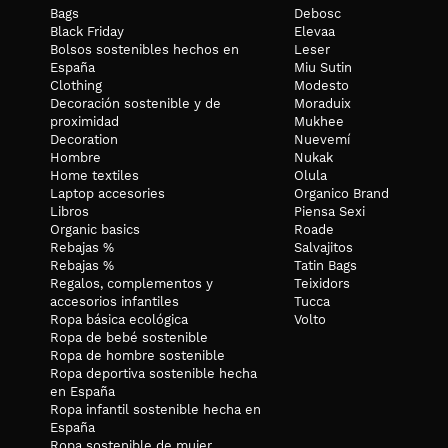
Bags
Debosc
Black Friday
Elevaa
Bolsos sostenibles hechos en
Leser
España
Miu Sutin
Clothing
Modesto
Decoración sostenible y de
Moraduix
proximidad
Mukhee
Decoration
Nuevemí
Hombre
Nukak
Home textiles
Olula
Laptop accesories
Organico Brand
Libros
Piensa Sexi
Organic basics
Roade
Rebajas %
Salvajitos
Rebajas %
Tatin Bags
Regalos, complementos y
Teixidors
accesorios infantiles
Tucca
Ropa básica ecológica
Volto
Ropa de bebé sostenible
Ropa de hombre sostenible
Ropa deportiva sostenible hecha
en España
Ropa infantil sostenible hecha en
España
Ropa sostenible de mujer