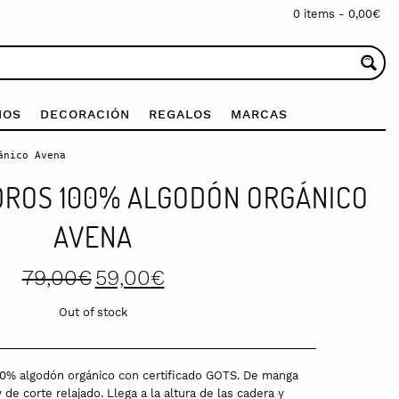
0 items -
0,00
€
IOS
DECORACIÓN
REGALOS
MARCAS
ánico Avena
DROS 100% ALGODÓN ORGÁNICO
AVENA
Original
Current
79,00
€
59,00
€
price
price
was:
is:
Out of stock
79,00€.
59,00€.
00% algodón orgánico con certificado GOTS. De manga
 de corte relajado. Llega a la altura de las cadera y