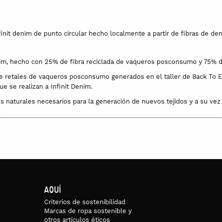
init denim de punto circular hecho localmente a partir de fibras de deni
denim, hecho con 25% de fibra reciclada de vaqueros posconsumo y 75%
e retales de vaqueros posconsumo generados en el taller de Back To Ec
e se realizan a Infinit Denim.
ursos naturales necesarios para la generación de nuevos tejidos y a su v
AQUÍ
po.
Criterios de sostenibilidad
Marcas de ropa sostenible y
otros artículos éticos