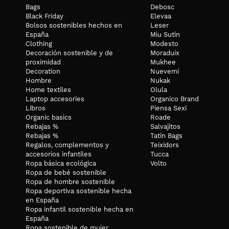
Pecho: Medir alrededor de la parte más ancha del pecho.
Bags
Debosc
Cintura: Medir alrededor de la parte más estrecha de la cintura.
Black Friday
Elevaa
Bolsos sostenibles hechos en
Leser
Caderas: Medir alrededor de la parte más ancha de las caderas y
España
Miu Sutin
Clothing
Modesto
SOSTENIBILIDAD:
Decoración sostenible y de
Moraduix
Infinit Denim es un proyecto que apuesta por la durabilidad de la
proximidad
Mukhee
Decoration
Nuevemí
Sus prendas han sido creadas pensando en reducir al mínimo su 
Hombre
Nukak
Home textiles
Olula
Sus diseños son atemporales y versátiles, siempre se minimiza 
Laptop accesories
Organico Brand
En los materiales se prioriza la elección de tejidos con certific
Libros
Piensa Sexi
Organic basics
Roade
Toda la confección se realiza a menos de 30 kilómetros de Barcel
Rebajas %
Salvajitos
Rebajas %
Tatin Bags
Cuando la prenda llegue al fin de su ciclo de vida contigo, regála
Regalos, complementos y
Teixidors
CUIDADOS
accesorios infantiles
Tucca
Ropa básica ecológica
Volto
Lavar a 30º
Ropa de bebé sostenible
Ropa de hombre sostenible
Planchar a temperatura baja
Ropa deportiva sostenible hecha
No lejía
en España
Ropa infantil sostenible hecha en
España
No lavar en seco
Ropa sostenible de mujer