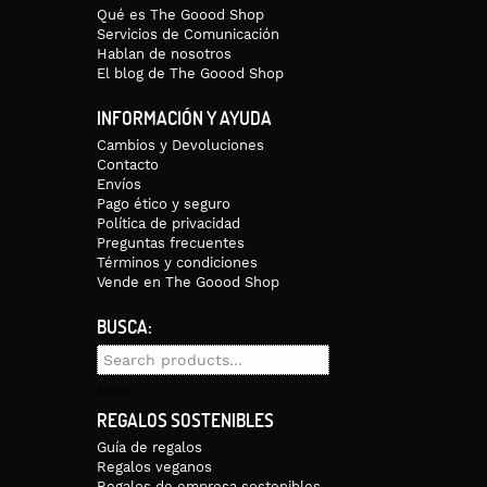
Qué es The Goood Shop
Servicios de Comunicación
Hablan de nosotros
 culo.
El blog de The Goood Shop
INFORMACIÓN Y AYUDA
s prendas y su reparabilidad.
Cambios y Devoluciones
impacto ambiental y ofrecer ropa básica duradera, sostenible y hecha 
Contacto
Envíos
la variedad de materiales, buscando siempre que sean fácilmente separ
Pago ético y seguro
Política de privacidad
ación ecológica de empresas de producción local y tejidos reciclados o r
Preguntas frecuentes
ona, en talleres con condiciones laborales dignas y salarios acordes c
Términos y condiciones
Vende en The Goood Shop
la a alguien que la siga usando o devuélvela y entrará en un proceso post
BUSCA:
Search
for:
Search
REGALOS SOSTENIBLES
Guía de regalos
Regalos veganos
Regalos de empresa sostenibles