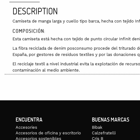
DESCRIPTION
Camiseta de manga larga y cuello tipo barca, hecha con tejido Inf
COMPOSICIÓN:
Esta camiseta está hecha con tejido de punto circular Infinit 
La fibra reciclada de denim posconsumo procede del triturado d
España, por gestores de residuos textiles y por las donaciones qu
El reciclaje textil a nivel industrial evita la explotación de rec
contaminación al medio ambiente.
GUÍA DE TALLAS
La modelo lleva una talla S.
S
M
L
XL
PECHO (EN CM)
88-92
92-96
96-100
100-105
CINTURA (EN CM)
69-73
73-77
77-81
81-86
CADERA (EN CM)
94-98
98-102
102-106
106-111
ENCUENTRA
BUENAS MARCAS
Las medidas indicadas en centímetros se refieren a las del cuer
Accesories
Bibak
Importante asegurar que la cinta se mantenga paralela al suelo.
Accesorios de oficina y escritorio
Calzefratelli
Accesorios sostenibles
Cris B