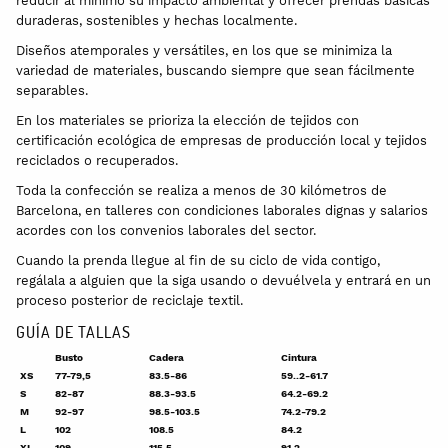
reducir al mínimo su impacto ambiental y ofrecer prendas básicas
duraderas, sostenibles y hechas localmente.
Diseños atemporales y versátiles, en los que se minimiza la
variedad de materiales, buscando siempre que sean fácilmente
separables.
En los materiales se prioriza la elección de tejidos con
certificación ecológica de empresas de producción local y tejidos
reciclados o recuperados.
Toda la confección se realiza a menos de 30 kilómetros de
Barcelona, en talleres con condiciones laborales dignas y salarios
acordes con los convenios laborales del sector.
Cuando la prenda llegue al fin de su ciclo de vida contigo,
regálala a alguien que la siga usando o devuélvela y entrará en un
proceso posterior de reciclaje textil.
GUÍA DE TALLAS
Busto
Cadera
Cintura
XS
77-79,5
83.5-86
59..2-61.7
S
82-87
88.3-93.5
64.2-69.2
M
92-97
98.5-103.5
74.2-79.2
L
102
108.5
84.2
XL
109
115.5
91.2