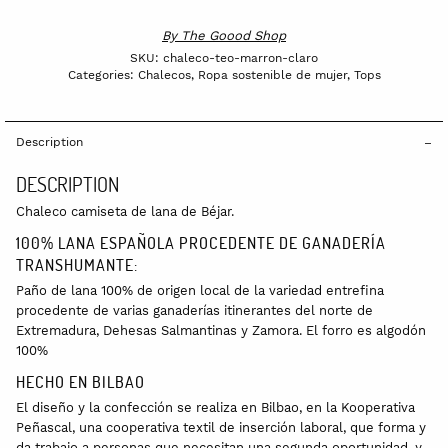
By
The Goood Shop
SKU:
chaleco-teo-marron-claro
Categories:
Chalecos
,
Ropa sostenible de mujer
,
Tops
Description
DESCRIPTION
Chaleco camiseta de lana de Béjar.
100% LANA ESPAÑOLA PROCEDENTE DE GANADERÍA
TRANSHUMANTE:
Paño de lana 100% de origen local de la variedad entrefina
procedente de varias ganaderías itinerantes del norte de
Extremadura, Dehesas Salmantinas y Zamora. El forro es algodón
100%
HECHO EN BILBAO
El diseño y la confección se realiza en Bilbao, en la Kooperativa
Peñascal, una cooperativa textil de inserción laboral, que forma y
da trabajo a personas que necesitan una segunda oportunidad, y