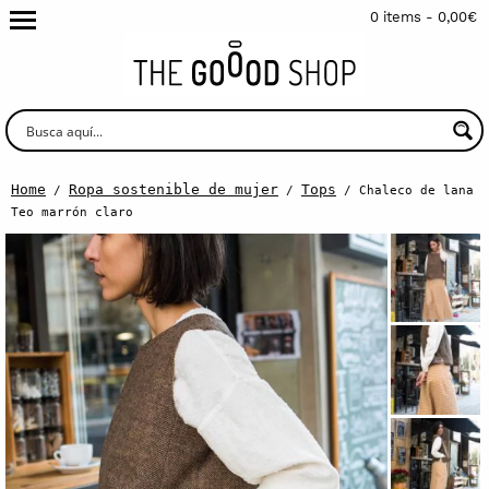
0 items -
0,00
€
Home
Ropa sostenible de mujer
Tops
/
/
/ Chaleco de lana
Teo marrón claro