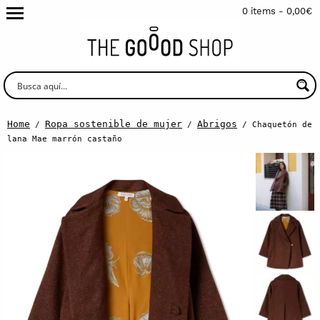
0 items -
0,00
€
Home
Ropa sostenible de mujer
Abrigos
/
/
/ Chaquetón de
lana Mae marrón castaño