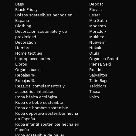
Bags
Debosc
Black Friday
Elevaa
Bolsos sostenibles hechos en
Leser
España
Miu Sutin
Clothing
Modesto
Decoración sostenible y de
Moraduix
proximidad
Mukhee
Decoration
Nuevemí
Hombre
Nukak
Home textiles
Olula
Laptop accesories
Organico Brand
Libros
Piensa Sexi
Organic basics
Roade
Rebajas %
Salvajitos
Rebajas %
Tatin Bags
Regalos, complementos y
Teixidors
accesorios infantiles
Tucca
Ropa básica ecológica
Volto
Ropa de bebé sostenible
Ropa de hombre sostenible
Ropa deportiva sostenible hecha
en España
Ropa infantil sostenible hecha en
España
Ropa sostenible de mujer