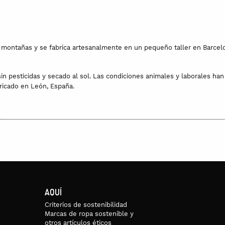
 montañas y se fabrica artesanalmente en un pequeño taller en Barcel
 sin pesticidas y secado al sol. Las condiciones animales y laborales h
bricado en León, España.
AQUÍ
Criterios de sostenibilidad
Marcas de ropa sostenible y
otros artículos éticos