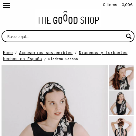
0 items -
0,00
€
Home
Accesorios sostenibles
Diademas y turbantes
/
/
hechos en España
/ Diadema Sabana