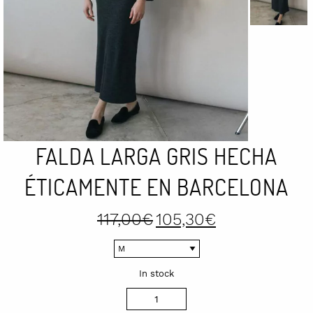
FALDA LARGA GRIS HECHA
ÉTICAMENTE EN BARCELONA
Original
Current
117,00
€
105,30
€
price
price
was:
is:
117,00€.
105,30€.
In stock
Falda
larga