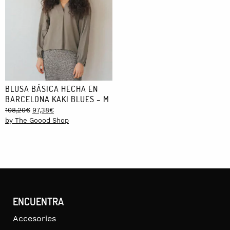
BLUSA BÁSICA HECHA EN
BARCELONA KAKI BLUES – M
Original
Current
108,20
€
97,38
€
price
price
by The Goood Shop
was:
is:
108,20€.
97,38€.
ENCUENTRA
Accesories