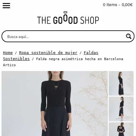
0 items -
0,00
€
Home
Ropa sostenible de mujer
Faldas
/
/
Sostenibles
/ Falda negra asimétrica hecha en Barcelona
Artico