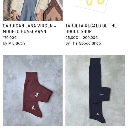
CÁRDIGAN LANA VIRGEN –
TARJETA REGALO DE THE
MODELO HUASCARAN
GOOOD SHOP
Price
170,00
€
25,00
€
–
200,00
€
range:
by Miu Sutin
by The Goood Shop
25,00€
through
200,00€