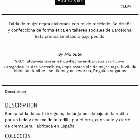
Add to cart
hecha
CLEAR
en
Barcelona
Falda de mujer negra elaborada con tejido reciclado. Se diseña
Artico
y confecciona de forma ética en talleres sociales de Barcelona.
Esta prenda se elabora bajo pedido.
quantity
By
Miu Sutin
SKU:
falda-negra-asimetrica-hecha-en-barcelona-artico-m
Invitada
Categories:
Faldas Sostenibles
,
Ropa sostenible de mujer
Tags:
boda sostenible · Vestidos y accesorios
Regalos veganos
,
Description
DESCRIPTION
Bonita falda de corte irregular, de largo por debajo de la rodilla
por un lado y encima de la rodilla por el otro, con vuelo y cierre
de cremallera. Fabricada en España.
COLECCIÓN: