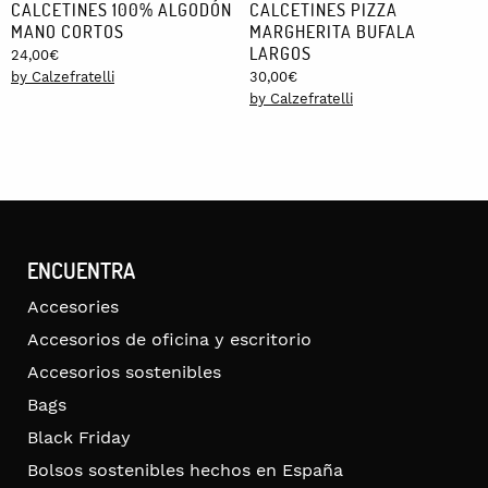
CALCETINES 100% ALGODÓN
CALCETINES PIZZA
MANO CORTOS
MARGHERITA BUFALA
LARGOS
24,00
€
by Calzefratelli
30,00
€
by Calzefratelli
ENCUENTRA
Accesories
Accesorios de oficina y escritorio
Accesorios sostenibles
Bags
Black Friday
Bolsos sostenibles hechos en España