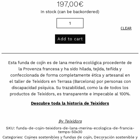
240,00€
197,00
€
In stock (can be backordered)
Funda
CLEAR
de
cojín
Add to cart
Teixidors
de
lana
Esta funda de cojín es de lana merina ecológica procedente de
merina
la Provenza francesa y ha sido hilada, tejida, teñida y
confeccionada de forma completamente ética y artesanal en
ecológica
el taller de Teixidors en Terrasa (Barcelona) por personas con
de
discapacidad psíquica. Su trazabilidad, como la de todos los
Francia
productos de Teixidors, es transparente e impecable al 100%.
Temps
Descubre toda la historia de Teixidors
quantity
By
Teixidors
SKU:
funda-de-cojin-teixidors-de-lana-merina-ecologica-de-francia-
temps-50x30
Categories:
Cojines sostenibles y fundas de cojín
,
Decoración sostenible y