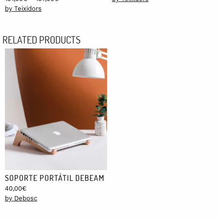
range:
by Teixidors
131,00€
through
RELATED PRODUCTS
157,00€
SOPORTE PORTÁTIL DEBEAM
40,00
€
by Debosc