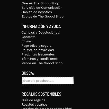
Qué es The Goood Shop
Servicios de Comunicación
Hablan de nosotros
El blog de The Goood Shop
n a la pieza en si y serán distintas a las medidas de tu cuerpo (las me
INFORMACIÓN Y AYUDA
s pequeñas). Todas las medidas de las piezas les tomamos en plano, po
Cambios y Devoluciones
el control total de apertura de la manga será 24. Las medidas son apro
Contacto
as te sea útil será comparándolas con artículos que ya tengas y te gu
Envíos
Pago ético y seguro
Política de privacidad
Preguntas frecuentes
ar la secadora. Para plancharlo hacerlo siempre del revés para evitar
Términos y condiciones
Vende en The Goood Shop
mejor estado.
BUSCA:
íses de la Unión Europea de 15 euros y a países del resto del mundo de 
Search
for:
Search
REGALOS SOSTENIBLES
Guía de regalos
Regalos veganos
Regalos de empresa sostenibles