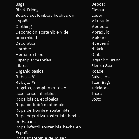
Bags
Debosc
Black Friday
Elevaa
Bolsos sostenibles hechos en
Leser
España
Miu Sutin
Clothing
Modesto
Decoración sostenible y de
Moraduix
La modelo mide 1,71 y lleva una talla S Estas medidas se refiere
proximidad
Mukhee
medidas de tu cuerpo y las cinturas elásticas probablemente má
Decoration
Nuevemí
ejemplo si la medida de la apertura de la manga en plano es 12, 
Hombre
Nukak
ropa hecha a mano. La mejor manera que las medidas de las piez
Home textiles
Olula
plana posible pero sin estirarla.
Laptop accesories
Organico Brand
Libros
Piensa Sexi
CUIDADOS:
Organic basics
Roade
Lavar con agua fría y con colores similares. Recomendamos no us
Rebajas %
Salvajitos
prendas de ropa, más tiempo podremos disfrutar de ellas en el 
Rebajas %
Tatin Bags
Regalos, complementos y
Teixidors
ENVÍOS:
accesorios infantiles
Tucca
Los envíos a Península e Islas tienen un coste de 6 euros, a pa
Ropa básica ecológica
Volto
Ropa de bebé sostenible
Ropa de hombre sostenible
Ropa deportiva sostenible hecha
en España
Ropa infantil sostenible hecha en
España
Ropa sostenible de mujer