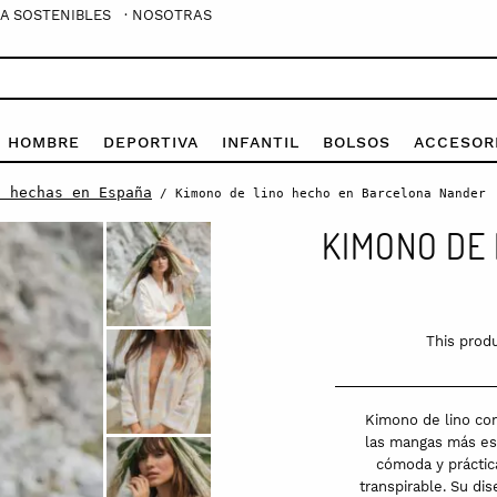
A SOSTENIBLES
· NOSOTRAS
E HOMBRE
DEPORTIVA
INFANTIL
BOLSOS
ACCESOR
s hechas en España
/ Kimono de lino hecho en Barcelona Nander
KIMONO DE
This produ
Kimono de lino con
las mangas más est
cómoda y práctica
transpirable. Su di