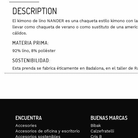
DESCRIPTION
El kimono de lino NANDER es una chaqueta estilo kimono con la
llevar como chaqueta de verano o como sustituto de una america
cálidos.
MATERIA PRIMA:
92% lino, 8% poliéster
SOSTENIBILIDAD:
Esta prenda se fabrica éticamente en Badalona, en el taller de R
TALLAS:
P (S-M) y G (L-XL)
GUÍA DE TALLAS:
ENCUENTRA
BUENAS MARCAS
Accesories
Bibak
Accesorios de oficina y escritorio
Calzefratelli
Accesorios sostenibles
Cris B