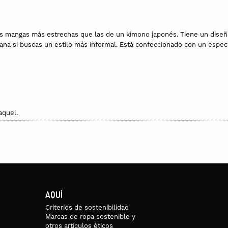
s mangas más estrechas que las de un kimono japonés. Tiene un diseño
na si buscas un estilo más informal. Está confeccionado con un espec
aquel.
AQUÍ
Criterios de sostenibilidad
Marcas de ropa sostenible y
otros artículos éticos