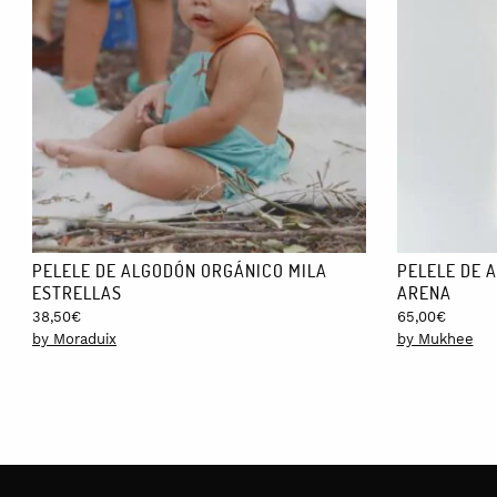
Temperatura máxima: 30ºC.
Puedes lavar en la lavadora, con el resto de tu ropa.
DIMENSIONES:
75 x 95 cm.
VARIACIONES:
Está disponible en 5 colores: mostaza, menta (verde agua), beige,
ENVÍOS:
El tiempo de entrega suele ser de 3-5 días.
PELELE DE ALGODÓN ORGÁNICO MILA
PELELE DE A
ESTRELLAS
ARENA
38,50
€
65,00
€
by Moraduix
by Mukhee