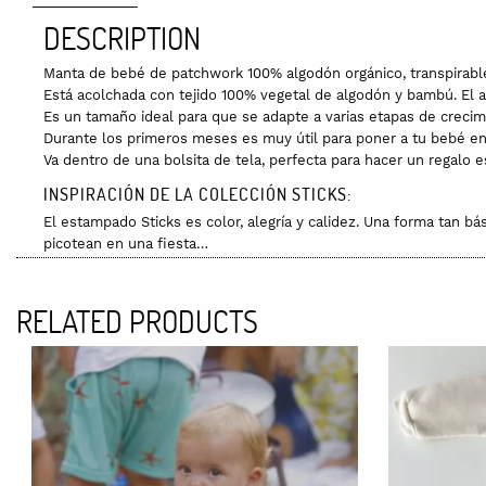
DESCRIPTION
Manta de bebé de patchwork 100% algodón orgánico, transpirable,
Está acolchada con tejido 100% vegetal de algodón y bambú. El a
Es un tamaño ideal para que se adapte a varias etapas de crecim
Durante los primeros meses es muy útil para poner a tu bebé en 
Va dentro de una bolsita de tela, perfecta para hacer un regalo e
INSPIRACIÓN DE LA COLECCIÓN STICKS:
El estampado Sticks es color, alegría y calidez. Una forma tan bá
picotean en una fiesta…
PRODUCCIÓN LOCAL:
Ha sido diseñada, cortada y confeccionada en el pequeño taller 
RELATED PRODUCTS
MATERIAS PRIMAS:
Exterior: 100% algodón orgánico.
Relleno: boata 50% algodón y 50% bambú.
CUIDADOS:
Usa un jabón suave.