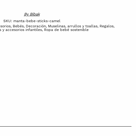
By
Bibak
SKU:
manta-bebe-sticks-camel
sorios
,
Bebés
,
Decoración
,
Muselinas, arrullos y toallas
,
Regalos,
y accesorios infantiles
,
Ropa de bebé sostenible