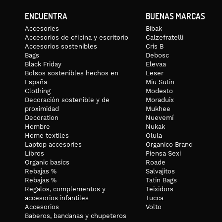
ENCUENTRA
BUENAS MARCAS
Accesories
Bibak
Accesorios de oficina y escritorio
Calzefratelli
Accesorios sostenibles
Cris B
Bags
Debosc
Black Friday
Elevaa
Bolsos sostenibles hechos en
Leser
España
Miu Sutin
Clothing
Modesto
Decoración sostenible y de
Moraduix
proximidad
Mukhee
Decoration
Nuevemí
Hombre
Nukak
Home textiles
Olula
Laptop accesories
Organico Brand
Libros
Piensa Sexi
Organic basics
Roade
Rebajas %
Salvajitos
Rebajas %
Tatin Bags
Regalos, complementos y
Teixidors
accesorios infantiles
Tucca
Accesorios
Volto
Baberos, bandanas y chupeteros