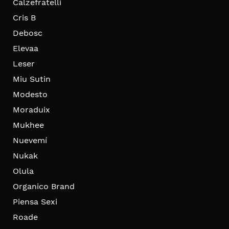
Calzefratelli
Cris B
Debosc
Elevaa
Leser
Miu Sutin
Modesto
Moraduix
Mukhee
Nuevemí
Nukak
Olula
Organico Brand
Piensa Sexi
Roade