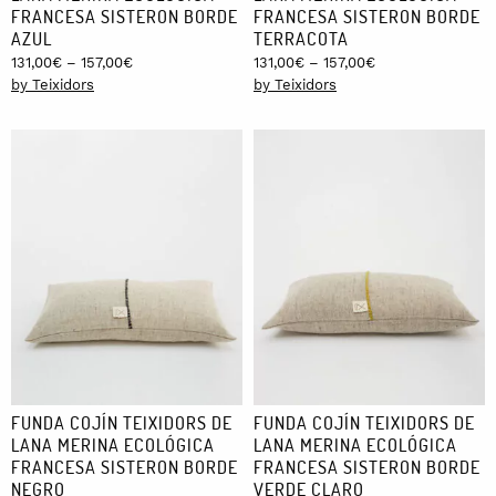
FRANCESA SISTERON BORDE
FRANCESA SISTERON BORDE
AZUL
TERRACOTA
Price
Price
131,00
€
–
157,00
€
131,00
€
–
157,00
€
range:
range:
by Teixidors
by Teixidors
131,00€
131,00€
through
through
157,00€
157,00€
FUNDA COJÍN TEIXIDORS DE
FUNDA COJÍN TEIXIDORS DE
LANA MERINA ECOLÓGICA
LANA MERINA ECOLÓGICA
FRANCESA SISTERON BORDE
FRANCESA SISTERON BORDE
NEGRO
VERDE CLARO