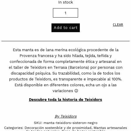
In stock
Manta
Teixidors
CLEAR
de
Add to cart
lana
merina
ecológica
Esta manta es de lana merina ecológica procedente de la
francesa
Provenza francesa y ha sido hilada, tejida, teñida y
confeccionada de forma completamente ética y artesanal en
Sisteron
el taller de Teixidors en Terrasa (Barcelona) por personas con
quantity
discapacidad psíquica. Su trazabilidad, como la de todos los
productos de Teixidors, es transparente e impecable al 100%.
Está disponible en diferentes colores, echa un ojo a las
variaciones 😉
Descubre toda la historia de Teixidors
By
Teixidors
SKU:
manta-teixidors-sisteron-negro
Categories:
Decoración sostenible y de proximidad
,
Mantas artesanales