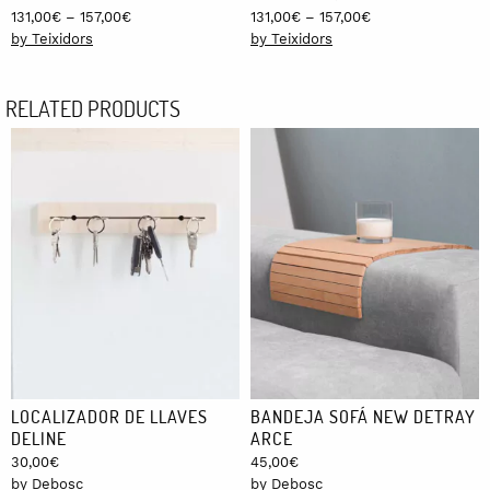
Price
Price
131,00
€
–
157,00
€
131,00
€
–
157,00
€
range:
range:
by Teixidors
by Teixidors
131,00€
131,00€
through
through
RELATED PRODUCTS
157,00€
157,00€
LOCALIZADOR DE LLAVES
BANDEJA SOFÁ NEW DETRAY
DELINE
ARCE
30,00
€
45,00
€
by Debosc
by Debosc