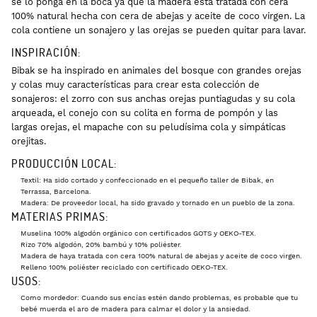
se lo ponga en la boca ya que la madera está tratada con cera
100% natural hecha con cera de abejas y aceite de coco virgen. La
cola contiene un sonajero y las orejas se pueden quitar para lavar.
INSPIRACIÓN:
Bibak se ha inspirado en animales del bosque con grandes orejas
y colas muy características para crear esta colección de
sonajeros: el zorro con sus anchas orejas puntiagudas y su cola
arqueada, el conejo con su colita en forma de pompón y las
largas orejas, el mapache con su peludísima cola y simpáticas
orejitas.
PRODUCCIÓN LOCAL:
Textil: Ha sido cortado y confeccionado en el pequeño taller de Bibak, en
Terrassa, Barcelona.
Madera: De proveedor local, ha sido gravado y tornado en un pueblo de la zona.
MATERIAS PRIMAS:
Muselina 100% algodón orgánico con certificados GOTS y OEKO-TEX.
Rizo 70% algodón, 20% bambú y 10% poliéster.
Madera de haya tratada con cera 100% natural de abejas y aceite de coco virgen.
Relleno 100% poliéster reciclado con certificado OEKO-TEX.
USOS:
Como mordedor: Cuando sus encías estén dando problemas, es probable que tu
bebé muerda el aro de madera para calmar el dolor y la ansiedad.