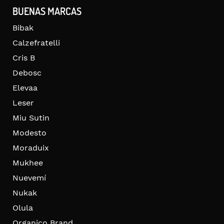
BUENAS MARCAS
Bibak
Calzefratelli
Cris B
Debosc
Elevaa
Leser
Miu Sutin
Modesto
Moraduix
Mukhee
Nuevemí
Nukak
Olula
Organico Brand