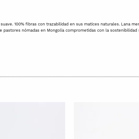
suave. 100% fibras con trazabilidad en sus matices naturales. Lana mer
 de pastores nómadas en Mongolia comprometidas con la sostenibilidad 
2% Baby yak peinado a mano, sostenible y con trazabilidad
excelente calidad y materiales con un tacto exquisito y hecha para du