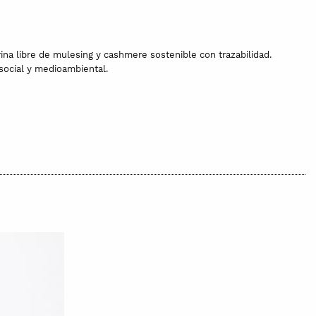
ina libre de mulesing y cashmere sostenible con trazabilidad.
social y medioambiental.
rar. Para una mejor conservación, te recomendamos que la laves a