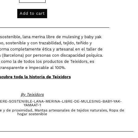
Add to cart
sostenible, lana merina libre de mulesing y baby yak
, sostenible y con trazabilidad, tejido, teñido y
orma completamente ética y artesanal en el taller de
a (Barcelona) por personas con discapacidad psíquica.
, como la de todos los productos de Teixidors, es
transparente e impecable al 100%.
cubre toda la historia de Teixidors
By
Teixidors
MERE-SOSTENIBLE-LANA-MERINA-LIBRE-DE-MULESING-BABY-YAK-
YAMAAT-1
e y de proximidad
,
Mantas artesanales de tejidos naturales
,
Ropa de
hogar sostenible