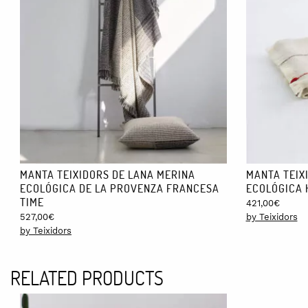
Los envíos nacionales son gratis. Si estás en Europa el coste e
semana. En caso de que no esté en stock puede tardar hasta un
MANTA TEIXIDORS DE LANA MERINA
MANTA TEIX
ECOLÓGICA DE LA PROVENZA FRANCESA
ECOLÓGICA 
TIME
421,00
€
527,00
€
by Teixidors
by Teixidors
RELATED PRODUCTS