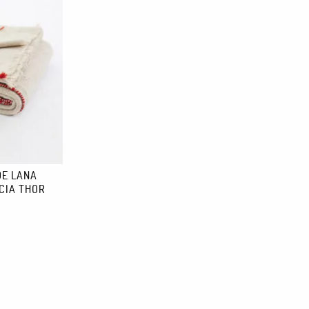
 producto esté en stock, el envío tarda aproximadamente una
DE LANA
CIA THOR