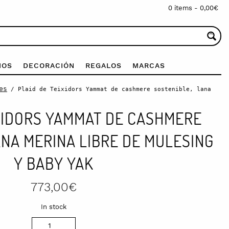
0 items -
0,00
€
IOS
DECORACIÓN
REGALOS
MARCAS
es
/ Plaid de Teixidors Yammat de cashmere sostenible, lana
IXIDORS YAMMAT DE CASHMERE
ANA MERINA LIBRE DE MULESING
Y BABY YAK
773,00
€
In stock