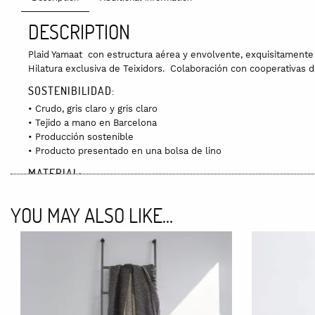
DESCRIPTION
Plaid Yamaat con estructura aérea y envolvente, exquisitamente 
Hilatura exclusiva de Teixidors. Colaboración con cooperativas
SOSTENIBILIDAD:
• Crudo, gris claro y gris claro
• Tejido a mano en Barcelona
• Producción sostenible
• Producto presentado en una bolsa de lino
MATERIAL:
50% Cashmere sostenible, 38% Lana merina libre de mulesing y 1
YOU MAY ALSO LIKE…
MEDIDAS:
140 x 180 cm
CUIDADOS:
Como todas las prendas de Teixidors, se trata de una prenda de 
mano o en seco.
ENVÍO GRATIS: