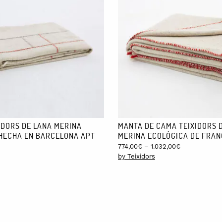
s de 8 euros y, si estás en otra parte del mundo, de 25. Siempre que el
 mes, pero te avisaremos.
IDORS DE LANA MERINA
MANTA DE CAMA TEIXIDORS 
HECHA EN BARCELONA APT
MERINA ECOLÓGICA DE FRAN
Price
774,00
€
–
1.032,00
€
range:
by Teixidors
774,00€
through
1.032,00€