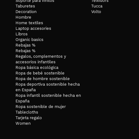
Soporte para vinilos
Teixidors
Taburetes
Tucca
Decoration
Volto
Hombre
Home textiles
Laptop accesories
Libros
Organic basics
Rebajas %
Rebajas %
Regalos, complementos y
accesorios infantiles
Ropa básica ecológica
Ropa de bebé sostenible
Ropa de hombre sostenible
Ropa deportiva sostenible hecha
en España
Ropa infantil sostenible hecha en
España
Ropa sostenible de mujer
Tablecloths
Tarjeta regalo
Women