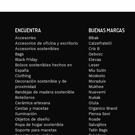
ENCUENTRA
BUENAS MARCAS
Accesories
Bibak
Accesorios de oficina y escritorio
Calzefratelli
Accesorios sostenibles
Cris B
Bags
Debosc
Black Friday
Elevaa
Bolsos sostenibles hechos en
Leser
España
Miu Sutin
Clothing
Modesto
Decoración sostenible y de
Moraduix
proximidad
Mukhee
Bandejas de madera sostenible
Nuevemí
Botelleros
Nukak
Cerámica artesana
Olula
Cestas y macetas
Organico Brand
Iluminación
Piensa Sexi
Objetos de diseño
Roade
Ropa de hogar sostenible
Salvajitos
Soporte para macetas
Tatin Bags