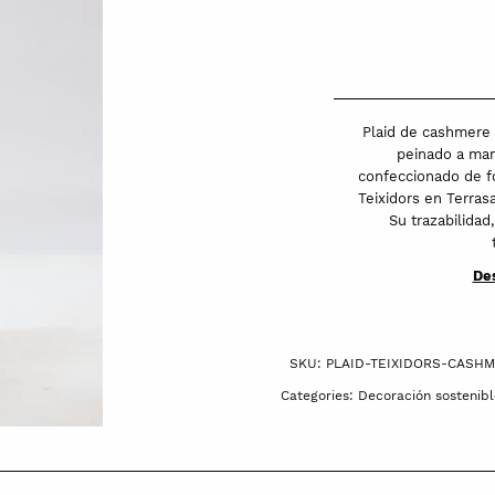
de
Teixidors
Yammat
de
cashmere
Plaid de cashmere 
sostenible,
peinado a mano
confeccionado de f
lana
Teixidors en Terras
merina
Su trazabilidad
libre
de
Des
mulesing
y
baby
SKU:
PLAID-TEIXIDORS-CASH
yak
Categories:
Decoración sostenibl
quantity