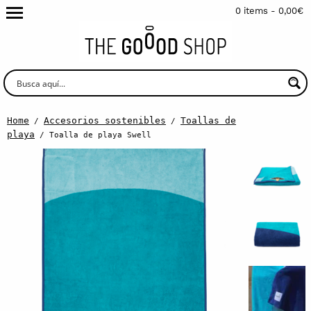
0 items -
0,00
€
Home
Accesorios sostenibles
Toallas de
/
/
playa
/ Toalla de playa Swell