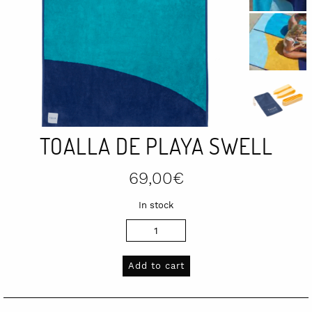
TOALLA DE PLAYA SWELL
69,00
€
In stock
Toalla
de
playa
Add to cart
Swell
quantity