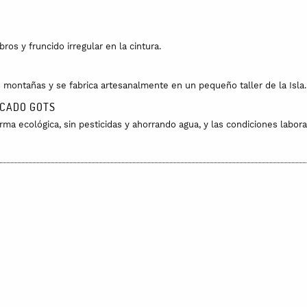
os y fruncido irregular en la cintura.
 montañas y se fabrica artesanalmente en un pequeño taller de la Isla.
ICADO GOTS
rma ecológica, sin pesticidas y ahorrando agua, y las condiciones labora
Longitud: 129cm.
a lavadora pero hazlo con agua fría, máximo 30 grados.
ros en la UE. El pedido tarda unas 24 horas en prepararse y se entrega