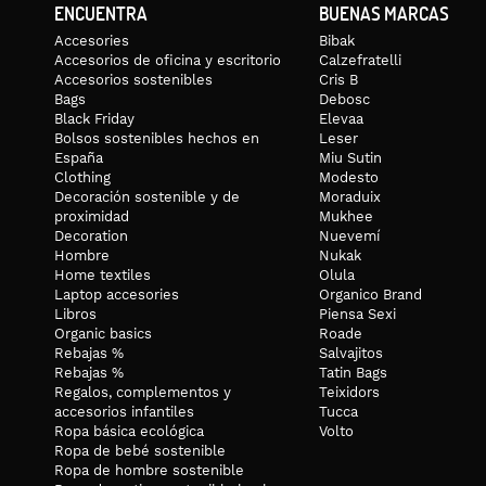
ENCUENTRA
BUENAS MARCAS
Accesories
Bibak
Accesorios de oficina y escritorio
Calzefratelli
Accesorios sostenibles
Cris B
Bags
Debosc
Black Friday
Elevaa
Bolsos sostenibles hechos en
Leser
España
Miu Sutin
Clothing
Modesto
Decoración sostenible y de
Moraduix
proximidad
Mukhee
Decoration
Nuevemí
Hombre
Nukak
Home textiles
Olula
Laptop accesories
Organico Brand
Libros
Piensa Sexi
Organic basics
Roade
Rebajas %
Salvajitos
Rebajas %
Tatin Bags
Regalos, complementos y
Teixidors
accesorios infantiles
Tucca
Ropa básica ecológica
Volto
Ropa de bebé sostenible
Ropa de hombre sostenible