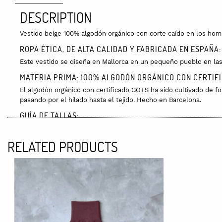
DESCRIPTION
Vestido beige 100% algodón orgánico con corte caído en los hombr
ROPA ÉTICA, DE ALTA CALIDAD Y FABRICADA EN ESPAÑA:
Este vestido se diseña en Mallorca en un pequeño pueblo en las
MATERIA PRIMA: 100% ALGODÓN ORGÁNICO CON CERTIF
El algodón orgánico con certificado GOTS ha sido cultivado de fo
pasando por el hilado hasta el tejido. Hecho en Barcelona.
GUÍA DE TALLAS:
Talla Unica: Medidas planas prenda: Pecho: 58cm Cadera: 50cm 
RELATED PRODUCTS
COLORES:
Beige, verde y negro.
CUIDADOS:
Preferiblemente, lavar a mano con agua fría. Se puede lavar en l
ENVÍOS:
Los envíos están incluidos en España y tienen un coste de 10 eu