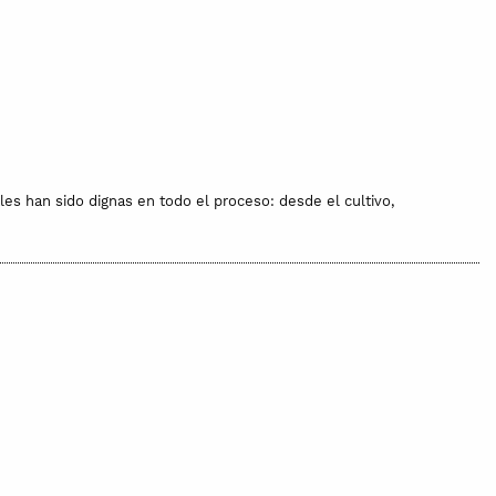
les han sido dignas en todo el proceso: desde el cultivo,
 entre 3 y 14 días después. Te avisaremos una vez hagas tu