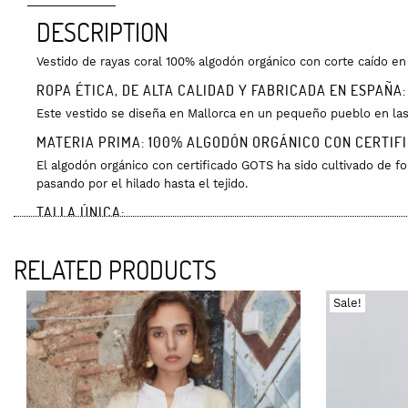
DESCRIPTION
Vestido de rayas coral 100% algodón orgánico con corte caído en 
ROPA ÉTICA, DE ALTA CALIDAD Y FABRICADA EN ESPAÑA:
Este vestido se diseña en Mallorca en un pequeño pueblo en las
MATERIA PRIMA: 100% ALGODÓN ORGÁNICO CON CERTIF
El algodón orgánico con certificado GOTS ha sido cultivado de fo
pasando por el hilado hasta el tejido.
TALLA ÚNICA:
Medidas planas prenda: Pecho: 58cm Cadera: 50cm Longitud: 1
RELATED PRODUCTS
COLORES:
Rayas coral/beige
Sale!
CUIDADOS:
Preferiblemente, lavar a mano con agua fría. Se puede lavar en l
ENVÍOS:
Los envíos están incluidos en España y tienen un coste de 10 eu