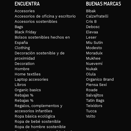
ENCUENTRA
BUENAS MARCAS
Accesories
Bibak
Accesorios de oficina y escritorio
Calzefratelli
Accesorios sostenibles
Cris B
Bags
Debosc
Black Friday
Elevaa
Bolsos sostenibles hechos en
Leser
España
Miu Sutin
Clothing
Modesto
Decoración sostenible y de
Moraduix
proximidad
Mukhee
Decoration
Nuevemí
Hombre
Nukak
Home textiles
Olula
Laptop accesories
Organico Brand
Libros
Piensa Sexi
Organic basics
Roade
Rebajas %
Salvajitos
Rebajas %
Tatin Bags
Regalos, complementos y
Teixidors
accesorios infantiles
Tucca
Ropa básica ecológica
Volto
Ropa de bebé sostenible
Ropa de hombre sostenible