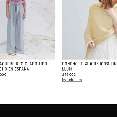
AQUERO RECICLADO TIPO
PONCHO TEIXIDORS 100% LI
CHO EN ESPAÑA
LLUM
Price
,00
€
245,00
€
range:
by Teixidors
122,00€
through
175,00€