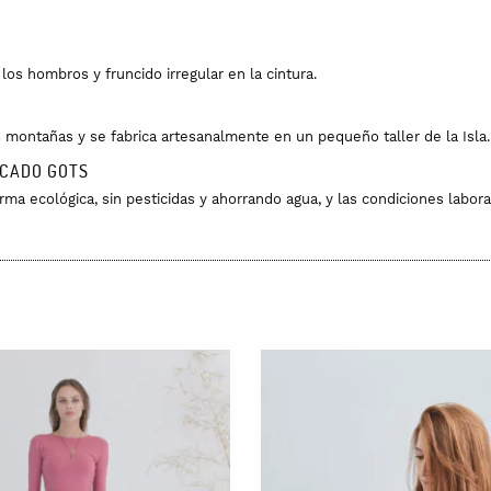
los hombros y fruncido irregular en la cintura.
 montañas y se fabrica artesanalmente en un pequeño taller de la Isla.
ICADO GOTS
rma ecológica, sin pesticidas y ahorrando agua, y las condiciones labora
29cm.
a lavadora pero hazlo con agua fría, máximo 30 grados.
ros en la UE. El pedido tarda unas 24 horas en prepararse y se entrega