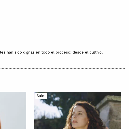
les han sido dignas en todo el proceso: desde el cultivo,
Sale!
 entre 3 y 14 días después. Te avisaremos una vez hagas tu