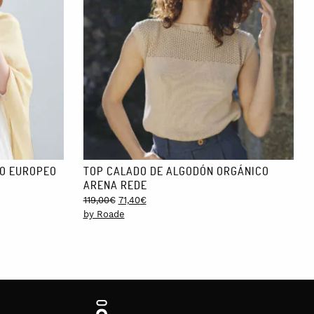
NO EUROPEO
TOP CALADO DE ALGODÓN ORGÁNICO
ARENA REDE
Original
Current
119,00
€
71,40
€
price
price
by Roade
was:
is:
119,00€.
71,40€.