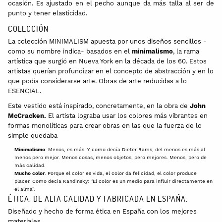
ocasión. Es ajustado en el pecho aunque da más talla al ser de
punto y tener elasticidad.
COLECCIÓN
La colección MINIMALISM apuesta por unos diseños sencillos -
como su nombre indica- basados en el
minimalismo
, la rama
artística que surgió en Nueva York en la década de los 60. Estos
artistas querían profundizar en el concepto de abstracción y en lo
que podía considerarse arte. Obras de arte reducidas a lo
ESENCIAL.
Este vestido está inspirado, concretamente, en la obra de
John
McCracken.
El artista lograba usar los colores más vibrantes en
formas monolíticas para crear obras en las que la fuerza de lo
simple quedaba
Minimalismo
. Menos, es más. Y como decía Dieter Rams, del menos es más al
menos pero mejor. Menos cosas, menos objetos, pero mejores. Menos, pero de
más calidad.
Mucho color
. Porque el color es vida, el color da felicidad, el color produce
placer. Como decía Kandinsky:
“
El color es un medio para influir directamente en
el alma”.
ÉTICA, DE ALTA CALIDAD Y FABRICADA EN ESPAÑA:
Diseñado y hecho de forma ética en España con los mejores
materiales.