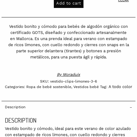
bebé
Add to cart
con
clips
Limones
Vestido bonito y cómodo para bebés de algodón orgánico con
quantity
certificado GOTS, diseñado y confeccionado artesanalmente
en Mallorca. Es una prenda ideal para verano con estampado
de ricos limones, con cuello redondo y cierres con snaps en la
parte superior delantera (tirantes) y botones a presión
metálicos, para una puesta ágil y rápida.
By
Moraduix
SKU:
vestido-clips-limones-3-6
A todo color
Categories:
Ropa de bebé sostenible
,
Vestidos bebé
Tag:
Description
DESCRIPTION
Vestido bonito y cómodo, ideal para este verano de color azulado
con estampado de ricos limones, con cuello redondo y cierres