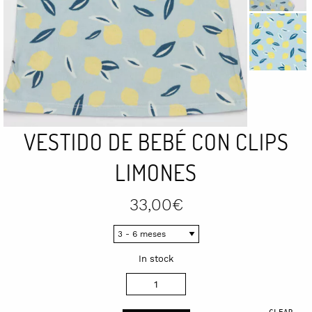
VESTIDO DE BEBÉ CON CLIPS
LIMONES
33,00
€
In stock
Vestido
de
CLEAR