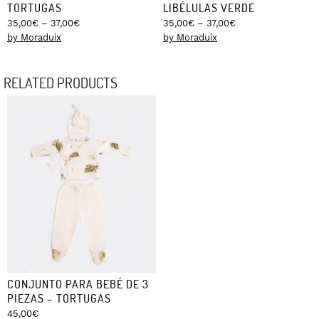
TORTUGAS
LIBÉLULAS VERDE
Price
Price
35,00
€
–
37,00
€
35,00
€
–
37,00
€
range:
range:
by Moraduix
by Moraduix
35,00€
35,00€
through
through
RELATED PRODUCTS
37,00€
37,00€
CONJUNTO PARA BEBÉ DE 3
PIEZAS – TORTUGAS
45,00
€