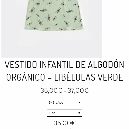
VESTIDO INFANTIL DE ALGODÓN
ORGÁNICO – LIBÉLULAS VERDE
Price
35,00
€
37,00
€
–
range:
35,00€
through
37,00€
35,00
€