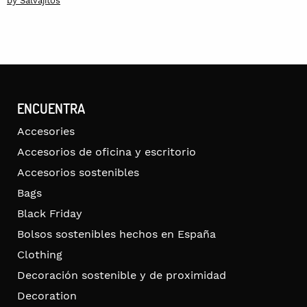
by Salvajitos
was:
is:
42,00€.
32,00€.
ENCUENTRA
Accesories
Accesorios de oficina y escritorio
Accesorios sostenibles
Bags
Black Friday
Bolsos sostenibles hechos en España
Clothing
Decoración sostenible y de proximidad
Decoration