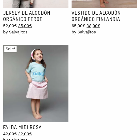
JERSEY DE ALGODÓN
VESTIDO DE ALGODÓN
ORGÁNICO FEROE
ORGÁNICO FINLANDIA
Original
Current
Original
Current
52,00
€
35,00
€
65,00
€
38,00
€
price
price
price
price
by Salvajitos
by Salvajitos
was:
is:
was:
is:
52,00€.
35,00€.
65,00€.
38,00€.
Sale!
FALDA MIDI ROSA
Original
Current
42,00
€
32,00
€
price
price