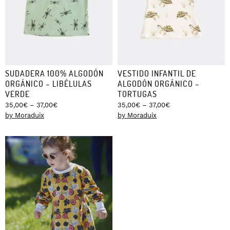
SUDADERA 100% ALGODÓN
VESTIDO INFANTIL DE
ORGÁNICO – LIBÉLULAS
ALGODÓN ORGÁNICO –
VERDE
TORTUGAS
Price
Price
35,00
€
–
37,00
€
35,00
€
–
37,00
€
range:
range:
by Moraduix
by Moraduix
35,00€
35,00€
through
through
37,00€
37,00€