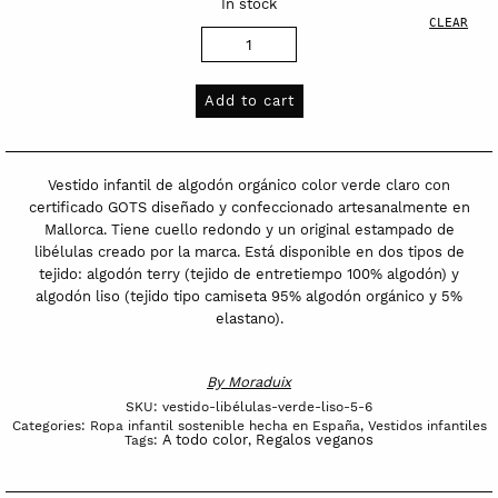
In stock
CLEAR
Vestido
infantil
de
Add to cart
algodón
orgánico
-
Vestido infantil de algodón orgánico color verde claro con
Libélulas
certificado GOTS diseñado y confeccionado artesanalmente en
Mallorca. Tiene cuello redondo y un original estampado de
verde
libélulas creado por la marca. Está disponible en dos tipos de
quantity
tejido: algodón terry (tejido de entretiempo 100% algodón) y
algodón liso (tejido tipo camiseta 95% algodón orgánico y 5%
elastano).
By
Moraduix
SKU:
vestido-libélulas-verde-liso-5-6
Categories:
Ropa infantil sostenible hecha en España
,
Vestidos infantiles
A todo color
Regalos veganos
Tags:
,