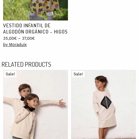
VESTIDO INFANTIL DE
ALGODÓN ORGÁNICO – HIGOS
Price
35,00
€
–
37,00
€
range:
by Moraduix
35,00€
through
RELATED PRODUCTS
37,00€
Sale!
Sale!