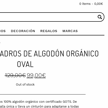
0 items -
0,00
€
IOS
DECORACIÓN
REGALOS
MARCAS
l
UADROS DE ALGODÓN ORGÁNICO
OVAL
Original
Current
129,00
€
99,00
€
price
price
was:
is:
Out of stock
129,00€.
99,00€.
os 100% algodón orgánico con certificado GOTS. De
alla única y lleva un cinturón para adaptarse a todas