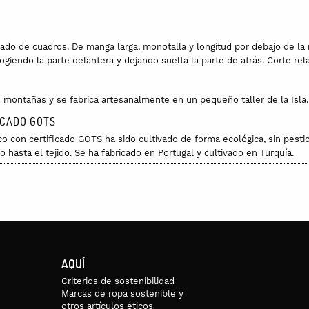
o de cuadros. De manga larga, monotalla y longitud por debajo de la r
iendo la parte delantera y dejando suelta la parte de atrás. Corte rel
 montañas y se fabrica artesanalmente en un pequeño taller de la Isla.
ICADO GOTS
co con certificado GOTS ha sido cultivado de forma ecológica, sin pesti
 hasta el tejido. Se ha fabricado en Portugal y cultivado en Turquía.
ando con la caída del hombro): 41cm.
30 grados.
AQUÍ
Criterios de sostenibilidad
Marcas de ropa sostenible y
otros artículos éticos