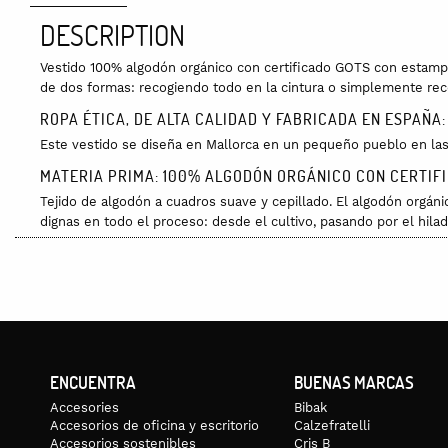
DESCRIPTION
Vestido 100% algodón orgánico con certificado GOTS con estampad
de dos formas: recogiendo todo en la cintura o simplemente recog
ROPA ÉTICA, DE ALTA CALIDAD Y FABRICADA EN ESPAÑA:
Este vestido se diseña en Mallorca en un pequeño pueblo en las
MATERIA PRIMA: 100% ALGODÓN ORGÁNICO CON CERTIF
Tejido de algodón a cuadros suave y cepillado. El algodón orgáni
dignas en todo el proceso: desde el cultivo, pasando por el hilado
TALLA ÚNICA:
Pecho: 54cm. Cadera: 58cm. Largo: 106cm. Largo de manga (cont
CUIDADOS:
Se puede lavar en la lavadora pero hazlo con agua fría, máximo 
ENCUENTRA
BUENAS MARCAS
Accesories
Bibak
Accesorios de oficina y escritorio
Calzefratelli
Accesorios sostenibles
Cris B