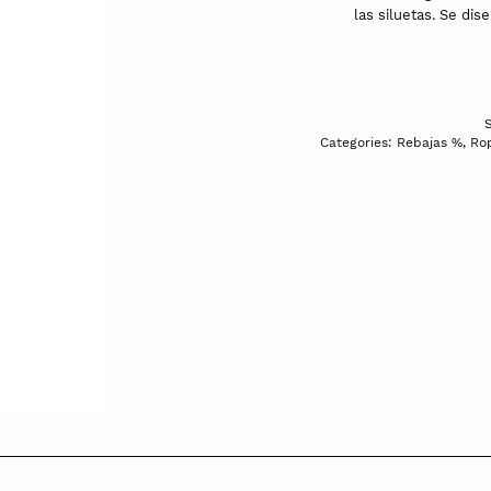
las siluetas. Se di
Categories:
Rebajas %
,
Rop