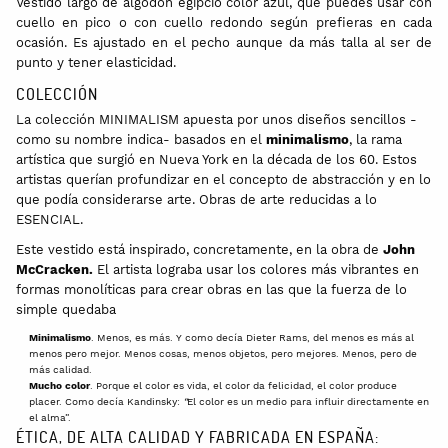
Vestido largo de algodón egipcio color azul, que puedes usar con
cuello en pico o con cuello redondo según prefieras en cada
ocasión. Es ajustado en el pecho aunque da más talla al ser de
punto y tener elasticidad.
COLECCIÓN
La colección MINIMALISM apuesta por unos diseños sencillos -
como su nombre indica- basados en el
minimalismo
, la rama
artística que surgió en Nueva York en la década de los 60. Estos
artistas querían profundizar en el concepto de abstracción y en lo
que podía considerarse arte. Obras de arte reducidas a lo
ESENCIAL.
Este vestido está inspirado, concretamente, en la obra de
John
McCracken.
El artista lograba usar los colores más vibrantes en
formas monolíticas para crear obras en las que la fuerza de lo
simple quedaba
Minimalismo
. Menos, es más. Y como decía Dieter Rams, del menos es más al
menos pero mejor. Menos cosas, menos objetos, pero mejores. Menos, pero de
más calidad.
Mucho color
. Porque el color es vida, el color da felicidad, el color produce
placer. Como decía Kandinsky:
“
El color es un medio para influir directamente en
el alma”.
ÉTICA, DE ALTA CALIDAD Y FABRICADA EN ESPAÑA: