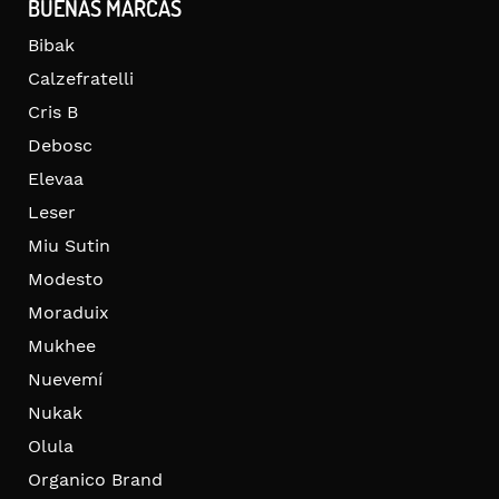
BUENAS MARCAS
Bibak
Calzefratelli
Cris B
Debosc
Elevaa
Leser
Miu Sutin
Modesto
Moraduix
Mukhee
Nuevemí
Nukak
Olula
Organico Brand