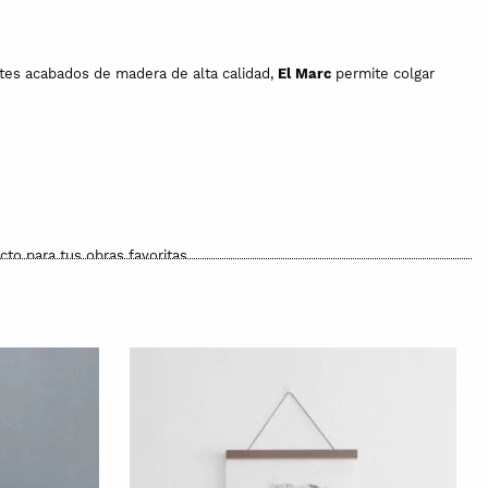
ntes acabados de madera de alta calidad,
El Marc
permite colgar
o para tus obras favoritas.
r espacio. Añade un toque artístico y refinado a tu hogar, oficina
 arte con El Marc!
izado mediante control numérico en Gironella (Barcelona) y el