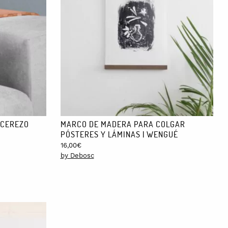
 CEREZO
MARCO DE MADERA PARA COLGAR
PÓSTERES Y LÁMINAS | WENGUÉ
16,00
€
by Debosc
erficie de madera con un papel de lija de grano 240.