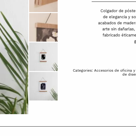
colgar
pósteres
Colgador de póster
y
de elegancia y so
acabados de madera
láminas
arte sin dañarlas
|
fabricado éticam
cerezo
quantity
Categories:
Accesorios de oficina y 
de dise