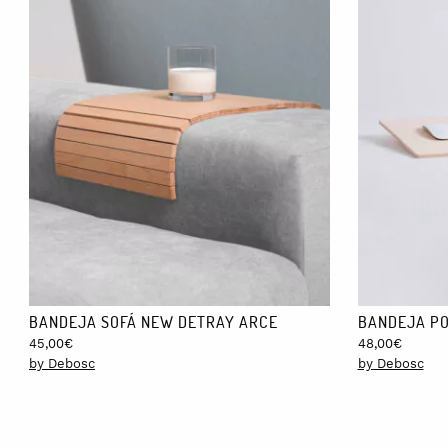
Las 4 piezas te llegarán envueltas en papel de seda dentro de u
BANDEJA SOFÁ NEW DETRAY ARCE
BANDEJA PO
45,00
€
48,00
€
by Debosc
by Debosc