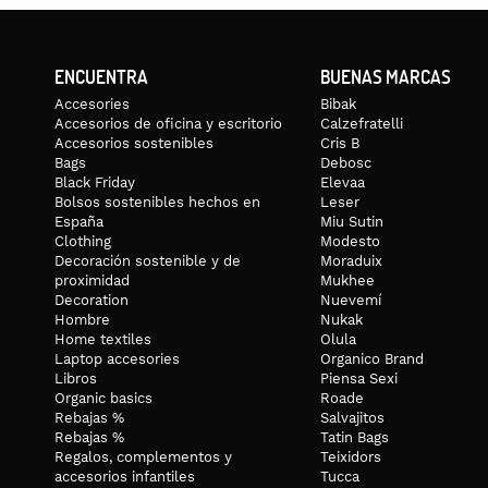
ENCUENTRA
BUENAS MARCAS
Accesories
Bibak
Accesorios de oficina y escritorio
Calzefratelli
Accesorios sostenibles
Cris B
Bags
Debosc
Black Friday
Elevaa
Bolsos sostenibles hechos en
Leser
España
Miu Sutin
Clothing
Modesto
Decoración sostenible y de
Moraduix
proximidad
Mukhee
Decoration
Nuevemí
Hombre
Nukak
Home textiles
Olula
Laptop accesories
Organico Brand
Libros
Piensa Sexi
Organic basics
Roade
Rebajas %
Salvajitos
Rebajas %
Tatin Bags
Regalos, complementos y
Teixidors
accesorios infantiles
Tucca