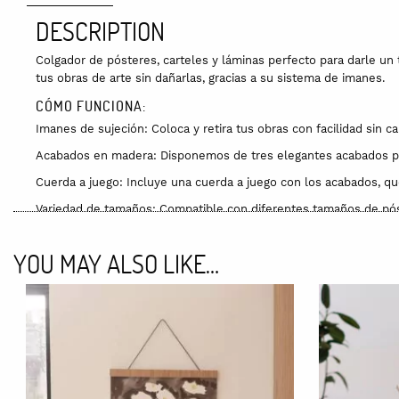
DESCRIPTION
Colgador de pósteres, carteles y láminas perfecto para darle un
tus obras de arte sin dañarlas, gracias a su sistema de imanes.
CÓMO FUNCIONA:
Imanes de sujeción: Coloca y retira tus obras con facilidad sin 
Acabados en madera: Disponemos de tres elegantes acabados par
Cuerda a juego: Incluye una cuerda a juego con los acabados, qu
Variedad de tamaños: Compatible con diferentes tamaños de póst
Fácil instalación: Simple y rápido de montar, sin necesidad de he
YOU MAY ALSO LIKE…
El Marc no solo es una forma original y bonita de exhibir tus obra
o estudio.
Ideal para mostrar tus pósteres, carteles y láminas de manera el
FABRICACIÓN
Ha sido diseñado en Anglès (Girona) por Debosc, una empresa fam
acabado, nuevamente, en los talleres de Debosc.