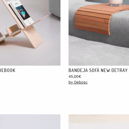
ta con certificado FSC.
nía con la tecnología.
largo, con diferentes acabados y barnizadas con barniz al agua.
DEBOOK
BANDEJA SOFÁ NEW DETRAY
45,00
€
by Debosc
ima calidad. Si lo cuidas, te durará toda la vida.
llea con el tiempo, puedes recuperar el color original frotando la sup