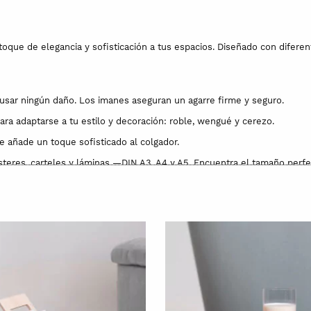
 toque de elegancia y sofisticación a tus espacios. Diseñado con difere
causar ningún daño. Los imanes aseguran un agarre firme y seguro.
a adaptarse a tu estilo y decoración: roble, wengué y cerezo.
e añade un toque sofisticado al colgador.
eres, carteles y láminas —DIN A3, A4 y A5. Encuentra el tamaño perfect
rramientas adicionales.
s preferidas, sino también una solución práctica y versátil para cualquie
egante y sin complicaciones. ¡Transforma tus paredes en una galería de
iliar con una larga relación con la madera. El mecanizado ha sido real