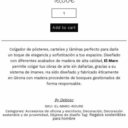
16,00
€
Marco
de
madera
Add to cart
para
colgar
pósteres
Colgador de pósteres, carteles y láminas perfecto para darle
y
un toque de elegancia y sofisticación a tus espacios. Diseñado
con diferentes acabados de madera de alta calidad,
El Marc
láminas
permite colgar tus obras de arte sin dañarlas, gracias a su
|
sistema de imanes.
Ha sido diseñado y fabricado éticamente
roble
en Girona con madera procedente de bosques gestionados de
quantity
forma responsable.
By
Debosc
SKU:
EL-MARC-ROURE
Categories:
Accesorios de oficina y escritorio
,
Decoración
,
Decoración
Regalos sostenibles
sostenible y de proximidad
,
Objetos de diseño
Tag:
para hombre