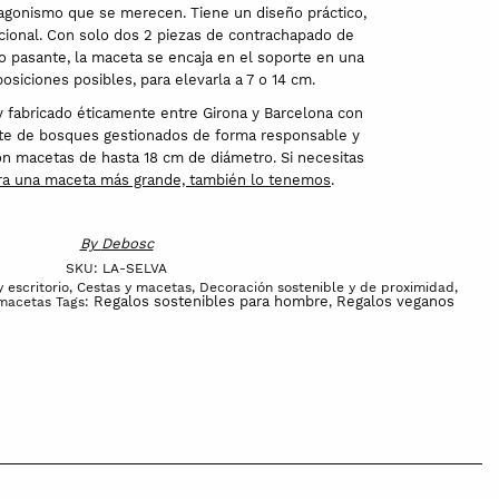
tagonismo que se merecen. Tiene un diseño práctico,
ncional. Con solo dos 2 piezas de contrachapado de
lo pasante, la maceta se encaja en el soporte en una
osiciones posibles, para elevarla a 7 o 14 cm.
y fabricado éticamente entre Girona y Barcelona con
e de bosques gestionados de forma responsable y
on macetas de hasta 18 cm de diámetro. Si necesitas
ra una maceta más grande, también lo tenemos
.
By
Debosc
SKU:
LA-SELVA
 escritorio
,
Cestas y macetas
,
Decoración sostenible y de proximidad
,
Regalos sostenibles para hombre
Regalos veganos
macetas
Tags:
,