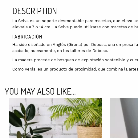
DESCRIPTION
La Selva es un soporte desmontable para macetas, que eleva las
elevarla a 7 o 14 cm. La Selva puede utilizarse con macetas de h
FABRICACIÓN
Ha sido diseñado en Anglès (Girona) por Debosc, una empresa fam
acabado, nuevamente, en los talleres de Debosc.
La madera procede de bosques de explotación sostenible y cuen
Como verás, es un producto de proximidad, que combina la artesa
MATERIALES
Está formado por:
YOU MAY ALSO LIKE…
→ 2 piezas de contrachapado de abedul de 18 mm de grueso, sin 
→ 1 tornillo pasante.
DIMENSIONES
Alto → 18 cm
Ancho → 24 cm
Fondo → 24 cm
Peso → 0,5 kg