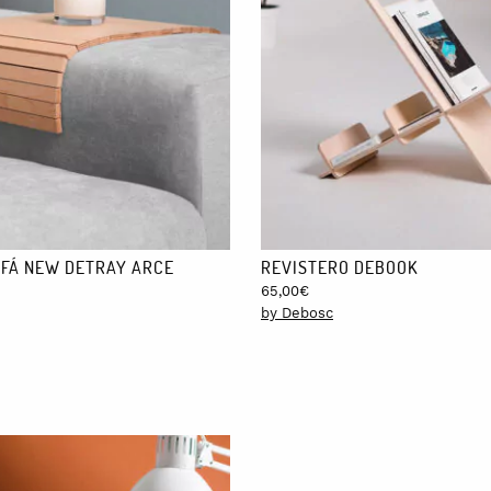
ima calidad. Si lo cuidas, te durará toda la vida.
llea con el tiempo, puedes recuperar el color original frotando la sup
tos en papel de seda dentro de una caja de cartón de 29x29x4 cm reutil
tas
un soporte para una maceta más grande, también lo tenemos
.
FÁ NEW DETRAY ARCE
REVISTERO DEBOOK
65,00
€
by Debosc