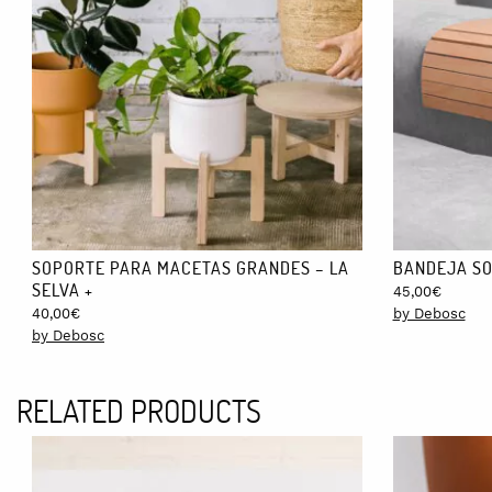
CUIDADO
El contrachapado de abedul de este soporte de macetas es de altís
Sin embargo, es normal que adquiera un tono más dorado. Si amari
EMBALAJE
Las 2 piezas de abedul y el tornillo de La Selva llegarán envuel
COMPATIBILIDAD
La Selva admite macetas de hasta 18 cm. de diámetro.
Si necesi
SOPORTE PARA MACETAS GRANDES – LA
BANDEJA SO
SELVA +
45,00
€
40,00
€
by Debosc
by Debosc
RELATED PRODUCTS