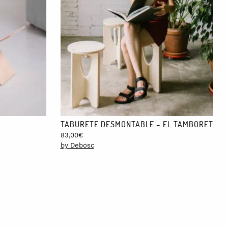
erficie de madera con un papel de lija de grano 240.
izable.
TABURETE DESMONTABLE – EL TAMBORET
83,00
€
by Debosc