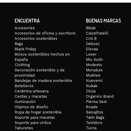
ENCUENTRA
BUENAS MARCAS
Accesories
Bibak
Accesorios de oficina y escritorio
Calzefratelli
Accesorios sostenibles
Cris B
Bags
Debosc
Black Friday
Elevaa
Bolsos sostenibles hechos en
Leser
España
Miu Sutin
Clothing
Modesto
Decoración sostenible y de
Moraduix
proximidad
Mukhee
Bandejas de madera sostenible
Nuevemí
Botelleros
Nukak
Cerámica artesana
Olula
Cestas y macetas
Organico Brand
Iluminación
Piensa Sexi
Objetos de diseño
Roade
Ropa de hogar sostenible
Salvajitos
Soporte para macetas
Tatin Bags
Soporte para vinilos
Teixidors
Taburetes
Tucca