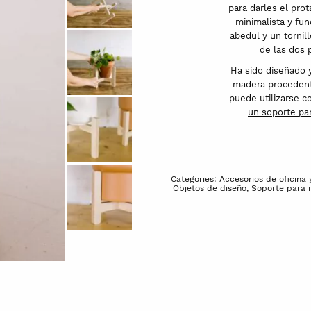
quantity
para darles el pro
minimalista y fu
abedul y un tornil
de las dos p
Ha sido diseñado 
madera procedent
puede utilizarse c
un soporte pa
Categories:
Accesorios de oficina y
Objetos de diseño
,
Soporte para 