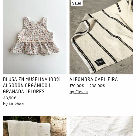
Sale!
BLUSA EN MUSELINA 100%
ALFOMBRA CAPILEIRA
ALGODÓN ORGÁNICO |
Price
170,00
€
–
238,00
€
GRANADA | FLORES
range:
by Elevaa
170,00€
38,50
€
through
by Mukhee
238,00€