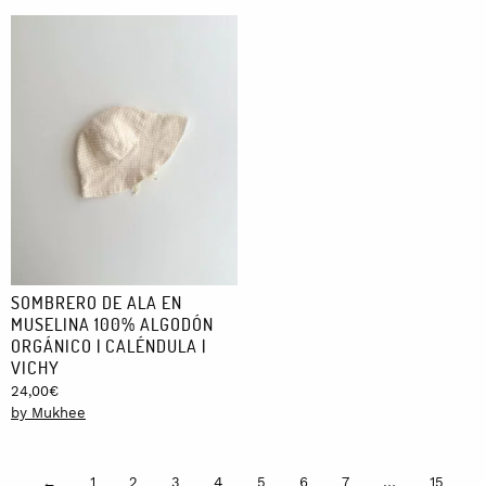
SOMBRERO DE ALA EN
MUSELINA 100% ALGODÓN
ORGÁNICO | CALÉNDULA |
VICHY
24,00
€
by Mukhee
4
…
←
1
2
3
5
6
7
15