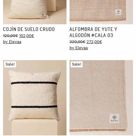
COJÍN DE SUELO CRUDO
ALFOMBRA DE YUTE Y
ALGODÓN #CALA 03
Original
Current
120,00
€
102,00
€
price
price
Original
Current
by Elevaa
320,00
€
272,00
€
was:
is:
price
price
by Elevaa
120,00€.
102,00€.
was:
is:
320,00€.
272,00€.
Sale!
Sale!