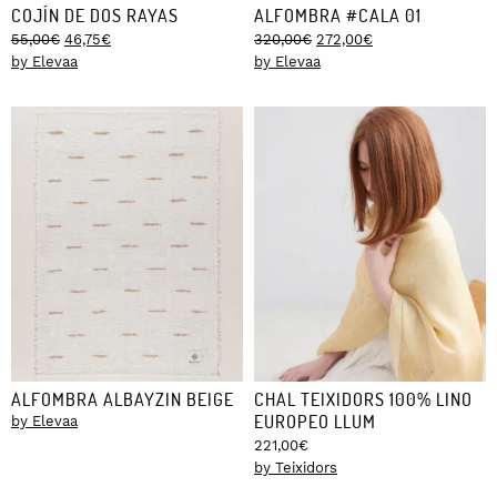
COJÍN DE DOS RAYAS
ALFOMBRA #CALA 01
Original
Current
Original
Current
55,00
€
46,75
€
320,00
€
272,00
€
price
price
price
price
by Elevaa
by Elevaa
was:
is:
was:
is:
55,00€.
46,75€.
320,00€.
272,00€.
ALFOMBRA ALBAYZIN BEIGE
CHAL TEIXIDORS 100% LINO
EUROPEO LLUM
by Elevaa
221,00
€
by Teixidors