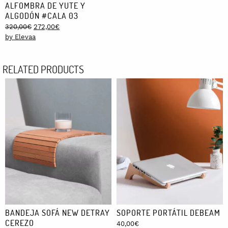
ALFOMBRA DE YUTE Y
ALGODÓN #CALA 03
Original
Current
320,00
€
272,00
€
price
price
by Elevaa
was:
is:
320,00€.
272,00€.
RELATED PRODUCTS
BANDEJA SOFÁ NEW DETRAY
SOPORTE PORTÁTIL DEBEAM
CEREZO
40,00
€