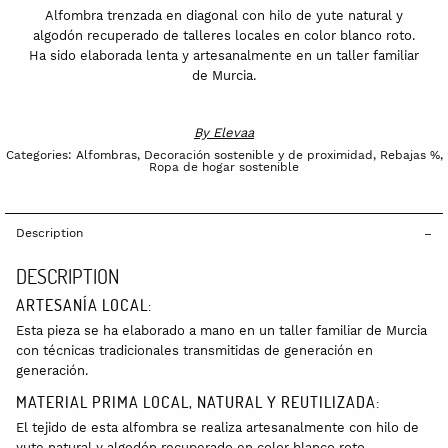
y
Alfombra trenzada en diagonal con hilo de yute natural y
algodón
algodón recuperado de talleres locales en color blanco roto.
Ha sido elaborada lenta y artesanalmente en un taller familiar
#Cala
de Murcia.
02
quantity
By
Elevaa
Categories:
Alfombras
,
Decoración sostenible y de proximidad
,
Rebajas %
,
Ropa de hogar sostenible
Description
DESCRIPTION
ARTESANÍA LOCAL:
Esta pieza se ha elaborado a mano en un taller familiar de Murcia
con técnicas tradicionales transmitidas de generación en
generación.
MATERIAL PRIMA LOCAL, NATURAL Y REUTILIZADA:
El tejido de esta alfombra se realiza artesanalmente con hilo de
yute natural y algodón recuperado en color blanco roto.