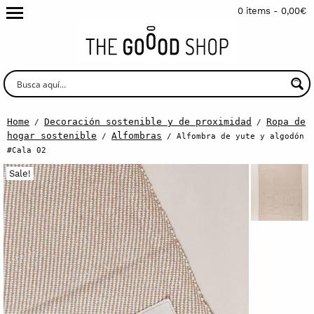
0 items -
0,00
€
Home
Decoración sostenible y de proximidad
Ropa de
/
/
hogar sostenible
Alfombras
/
/ Alfombra de yute y algodón
#Cala 02
Sale!