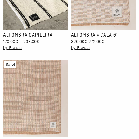
ALFOMBRA CAPILEIRA
ALFOMBRA #CALA 01
Price
Original
Current
170,00
€
–
238,00
€
320,00
€
272,00
€
range:
price
price
by Elevaa
by Elevaa
170,00€
was:
is:
through
320,00€.
272,00€.
Sale!
238,00€