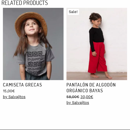
RELATED PRODUCTS
Sale!
CAMISETA GRECAS
PANTALÓN DE ALGODÓN
ORGÁNICO BAYAS
15,00
€
Original
Current
by Salvajitos
58,00
€
30,00
€
price
price
by Salvajitos
was:
is:
58,00€.
30,00€.