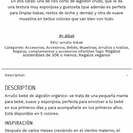
En dos caras: una de rizo corto de algodón crudo, que le da
una textura muy esponjosa y gustosita (que además es perfeta
para limpiar babas, restos de leche y demás) y otra de suave
muselina en bellos colores que van bien con todo.
By
Bibak
SKU:
arrullo-bibak
Categories:
Accesorios
,
Accesorios
,
Bebés
,
Muselinas, arrullos y toallas
,
Regalos
Regalos, complementos y accesorios infantiles
Tags:
sostenibles de 30€ o menos
Regalos veganos
,
Description
DESCRIPTION
Arrullo bebé de algodón orgánico: se trata de una pequeña manta
para bebé, suave y esponjosa, perfecta para envolver a tu bebé
en sus primeros días y para acompañarle en los primeros años.
Está disponible en 5 colores.
INSPIRACIÓN:
Después de varios meses creciendo en el vientre materno, el