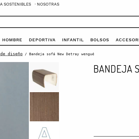
A SOSTENIBLES
· NOSOTRAS
E HOMBRE
DEPORTIVA
INFANTIL
BOLSOS
ACCESOR
 de diseño
/ Bandeja sofá New Detray wengué
BANDEJA 
Bandeja
sofá
New
Detray
wengué