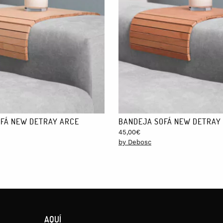
Delta, siendo finalista en la edición de 2018.
o húmedo.
ropa 5 euros.
FÁ NEW DETRAY ARCE
BANDEJA SOFÁ NEW DETRAY
45,00
€
by Debosc
AQUÍ