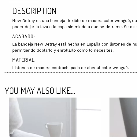
DESCRIPTION
New Detray es una bandeja flexible de madera color wengué, que 
poder dejar la taza o la copa sin miedo a que se derrame. Se dise
ACABADO:
La bandeja New Detray está hecha en España con listones de mad
permitiendo doblarlo y enrollarlo como lo necesites.
MATERIAL:
Listones de madera contrachapada de abedul color wengué.
SOSTENIBILIDAD
Accesorio diseñado y fabricado en España con madera certifica
YOU MAY ALSO LIKE…
DIMENSIONES:
48x30x1 cm. Peso: 1kg.
COLORES:
La bandeja New Detray está disponible en color natural de made
PREMIOS: