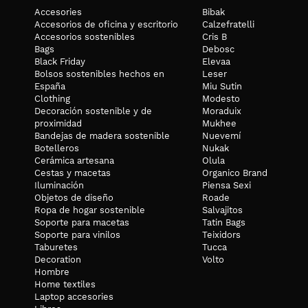
Accesories
Bibak
Accesorios de oficina y escritorio
Calzefratelli
Accesorios sostenibles
Cris B
Bags
Debosc
Black Friday
Elevaa
Bolsos sostenibles hechos en
Leser
España
Miu Sutin
Clothing
Modesto
Decoración sostenible y de
Moraduix
proximidad
Mukhee
Bandejas de madera sostenible
Nuevemí
Botelleros
Nukak
Cerámica artesana
Olula
Cestas y macetas
Organico Brand
Iluminación
Piensa Sexi
Objetos de diseño
Roade
Ropa de hogar sostenible
Salvajitos
Soporte para macetas
Tatin Bags
Soporte para vinilos
Teixidors
Taburetes
Tucca
Decoration
Volto
Hombre
Home textiles
Laptop accesories