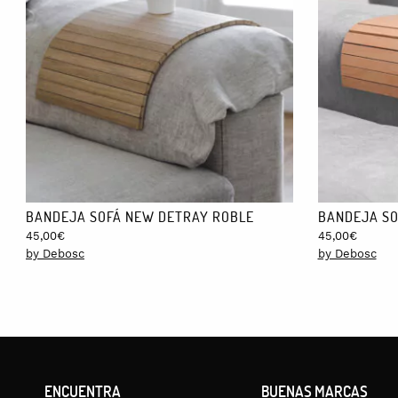
Su original diseño ha sido reconocido en los prestigiosos premios 
CUIDADOS:
La madera está barnizada así que se puede limpiar con un trap
ENVÍOS GRATIS:
Envíos a España gratis, excepto Baleares y Canarias. Envíos a Eu
BANDEJA SOFÁ NEW DETRAY ROBLE
BANDEJA SO
45,00
€
45,00
€
by Debosc
by Debosc
ENCUENTRA
BUENAS MARCAS