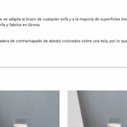
se adapta al brazo de cualquier sofá y a la mayoría de superficies ine
ña y fabrica en Girona.
era de contrachapado de abedul colocados sobre una tela, por lo que s
da procedente de bosques sostenibles adquirida a proveedores de prox
ra de cerezo, roble, wengué y arce.