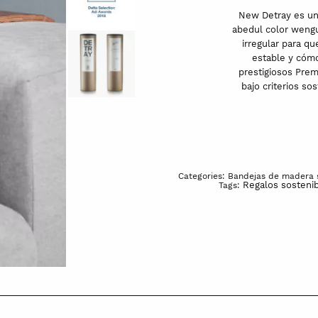
quantity
New Detray es un
abedul color wengué
irregular para q
estable y cómo
prestigiosos Prem
bajo criterios so
Categories:
Bandejas de madera 
Regalos sosteni
Tags: