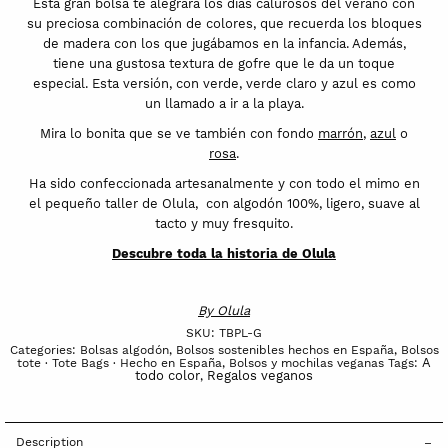
Esta gran bolsa te alegrará los días calurosos del verano con
su preciosa combinación de colores, que recuerda los bloques
de madera con los que jugábamos en la infancia. Además,
tiene una gustosa textura de gofre que le da un toque
especial. Esta versión, con verde, verde claro y azul es como
un llamado a ir a la playa.
Mira lo bonita que se ve también con fondo
marrón
,
azul
o
rosa
.
Ha sido confeccionada artesanalmente y con todo el mimo en
el pequeño taller de Olula, con algodón 100%, ligero, suave al
tacto y muy fresquito.
Descubre toda la historia de Olula
By
Olula
SKU:
TBPL-G
Categories:
Bolsas algodón
,
Bolsos sostenibles hechos en España
,
Bolsos
A
tote · Tote Bags · Hecho en España
,
Bolsos y mochilas veganas
Tags:
todo color
Regalos veganos
,
Description