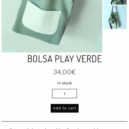
BOLSA PLAY VERDE
34,00
€
In stock
Bolsa
Play
verde
Add to cart
quantity