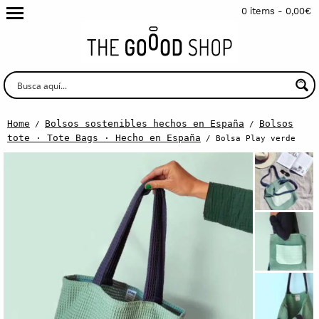
0 items -
0,00
€
Home
Bolsos sostenibles hechos en España
Bolsos
/
/
tote · Tote Bags · Hecho en España
/ Bolsa Play verde