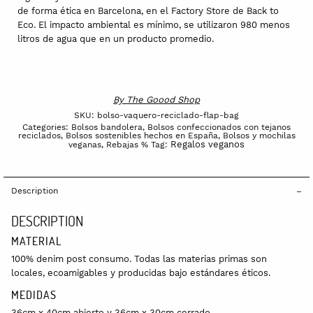
de forma ética en Barcelona, en el Factory Store de Back to
Eco. El impacto ambiental es mínimo, se utilizaron 980 menos
litros de agua que en un producto promedio.
By
The Goood Shop
SKU:
bolso-vaquero-reciclado-flap-bag
Categories:
Bolsos bandolera
,
Bolsos confeccionados con tejanos
reciclados
,
Bolsos sostenibles hechos en España
,
Bolsos y mochilas
Regalos veganos
veganas
,
Rebajas %
Tag:
Description
DESCRIPTION
MATERIAL
100% denim post consumo. Todas las materias primas son
locales, ecoamigables y producidas bajo estándares éticos.
MEDIDAS
36cm x 40cm abierto y 36cm x 30cm cerrado.