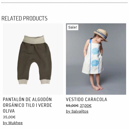
RELATED PRODUCTS
Sale!
PANTALÓN DE ALGODÓN
VESTIDO CARACOLA
ORGÁNICO TILO | VERDE
Original
Current
55,00
€
37,00
€
OLIVA
price
price
by Salvajitos
was:
is:
35,00
€
55,00€.
37,00€.
by Mukhee