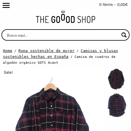
0 items -
0,00
€
Home
Ropa sostenible de mujer
Camisas y blusas
/
/
sostenibles hechas en España
/ Camisa de cuadros de
algodón orgánico GOTS Acant
Sale!