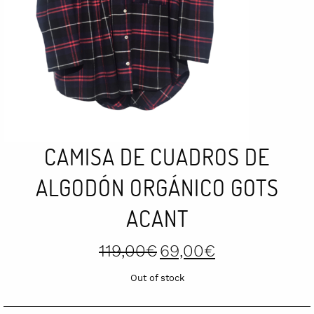
CAMISA DE CUADROS DE
ALGODÓN ORGÁNICO GOTS
ACANT
Original
Current
119,00
€
69,00
€
price
price
was:
is:
Out of stock
119,00€.
69,00€.