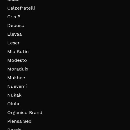
Calzefratelli
Cris B
Debosc
Elevaa
Leser
Miu Sutin
Modesto
Moraduix
Mukhee
Nuevemí
Nukak
Olula
Organico Brand
Piensa Sexi
Roade