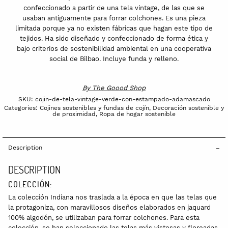
confeccionado a partir de una tela vintage, de las que se
usaban antiguamente para forrar colchones. Es una pieza
limitada porque ya no existen fábricas que hagan este tipo de
tejidos. Ha sido diseñado y confeccionado de forma ética y
bajo criterios de sostenibilidad ambiental en una cooperativa
social de Bilbao. Incluye funda y relleno.
By
The Goood Shop
SKU:
cojin-de-tela-vintage-verde-con-estampado-adamascado
Categories:
Cojines sostenibles y fundas de cojín
,
Decoración sostenible y
de proximidad
,
Ropa de hogar sostenible
Description
DESCRIPTION
COLECCIÓN:
La colección Indiana nos traslada a la época en que las telas que
la protagoniza, con maravillosos diseños elaborados en jaquard
100% algodón, se utilizaban para forrar colchones. Para esta
colección, se han seleccionado las telas más vistosas y floreadas